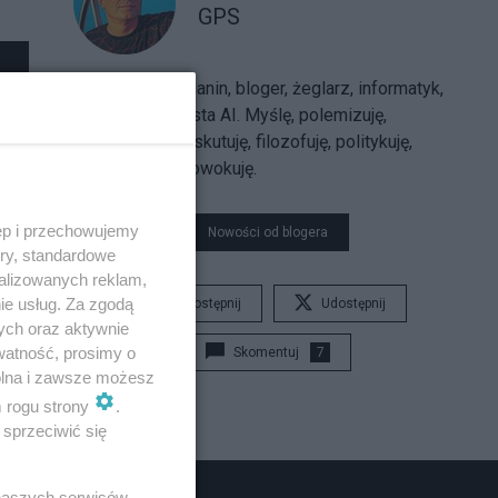
GPS
Sarmatolibertarianin, bloger, żeglarz, informatyk,
trajkkarz, futurysta AI. Myślę, polemizuję,
argumentuję, dyskutuję, filozofuję, politykuję,
uzasadniam, prowokuję.
ęp i przechowujemy
Nowości od blogera
ory, standardowe
alizowanych reklam,
ie usług. Za zgodą
Udostępnij
Udostępnij
ych oraz aktywnie
watność, prosimy o
Skomentuj
7
wolna i zawsze możesz
m rogu strony
.
sprzeciwić się
 naszych serwisów