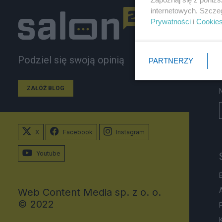
internetowych. Szcze
Prywatności
i
Cookie
Podziel się swoją opinią
PARTNERZY
ZAŁÓŻ BLOG
X
Facebook
Instagram
Youtube
Web Content Media sp. z o. o.
© 2022