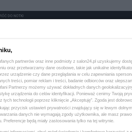
RÓĆ DO NOTKI
niku,
fanych partnerów oraz inne podmioty z salon24.pl uzyskujemy dost
niu oraz przetwarzamy dane osobowe, takie jak unikalne identyfikat
przez urządzenie czy dane przeglądania w celu zapewniania sperson
ych treści, pomiar reklam i treści, badanie odbiorców oraz ulepszan
fani Partnerzy możemy używać dokładnych danych geolokalizacyjn
tykę urządzenia do celów identyfikacji. Ponieważ cenimy Twoją pry
z tych technologii poprzez kliknięcie „Akceptuję”. Zgoda jest dobro
ikając przycisk ustawień prywatności znajdujący się w lewym dolny
etwarzania danych nie wymagają zgody użytkownika, ale masz prawo 
. Preferencje będą miały zastosowania tylko na tej witrynie.
szymi informacjami, abyś mógł świadomie i komfortowo korzystać z