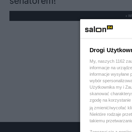
senatorem!
« W
Drogi Użytkow
My, naszych 1162 zau
informacje na urządze
informacje wysyłane 
wybór spersonalizowan
Użytkownika my i Zau
skanować charakterys
zgodę na korzystanie 
ją zmienić/wycofać kl
Niektóre rodzaje prz
takiemu przetwarzaniu
Zapoznaj się z poniż