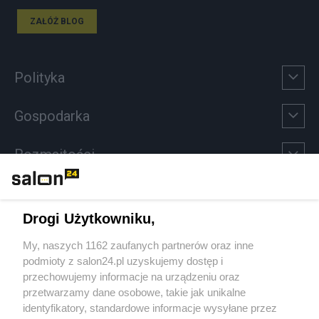
ZAŁÓŻ BLOG
Polityka
Gospodarka
Rozmaitości
Technologie
Drogi Użytkowniku,
Sport
My, naszych 1162 zaufanych partnerów oraz inne
podmioty z salon24.pl uzyskujemy dostęp i
Społeczeństwo
przechowujemy informacje na urządzeniu oraz
przetwarzamy dane osobowe, takie jak unikalne
Kultura
identyfikatory, standardowe informacje wysyłane przez