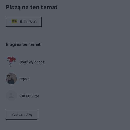
Piszą na ten temat
Rafał Woś
Blogi na ten temat
Stary Wyjadacz
report
threeme-ww
Napisz notkę