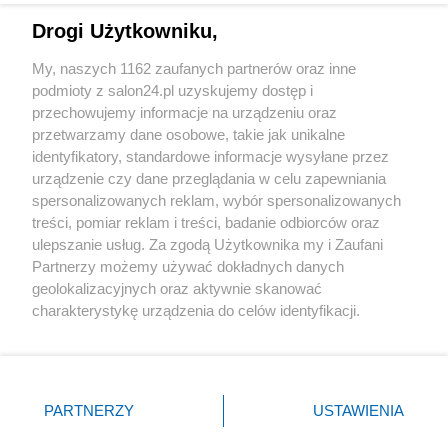
Drogi Użytkowniku,
Sport
My, naszych 1162 zaufanych partnerów oraz inne
podmioty z salon24.pl uzyskujemy dostęp i
Społeczeństwo
przechowujemy informacje na urządzeniu oraz
przetwarzamy dane osobowe, takie jak unikalne
Kultura
identyfikatory, standardowe informacje wysyłane przez
urządzenie czy dane przeglądania w celu zapewniania
spersonalizowanych reklam, wybór spersonalizowanych
treści, pomiar reklam i treści, badanie odbiorców oraz
ulepszanie usług. Za zgodą Użytkownika my i Zaufani
X
Facebook
Instagram
Youtube
Partnerzy możemy używać dokładnych danych
geolokalizacyjnych oraz aktywnie skanować
charakterystykę urządzenia do celów identyfikacji.
Web Content Media sp. z o. o. © 2022
Ponieważ cenimy Twoją prywatność, prosimy o zgodę na
korzystanie z tych technologii poprzez kliknięcie
„Akceptuję”. Zgoda jest dobrowolna i zawsze możesz ją
Pomoc
O nas
Praca
Reklama
Kontakt
zmienić/wycofać klikając przycisk ustawień prywatności
PARTNERZY
USTAWIENIA
znajdujący się w lewym dolnym rogu strony
. Niektóre
rodzaje przetwarzania danych nie wymagają zgody