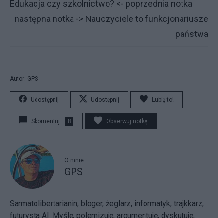
Edukacja czy szkolnictwo?
<- poprzednia notka
następna notka ->
Nauczyciele to funkcjonariusze
państwa
Autor: GPS
Udostępnij
Udostępnij
Lubię to!
Skomentuj
8
Obserwuj notkę
O mnie
GPS
Sarmatolibertarianin, bloger, żeglarz, informatyk, trajkkarz,
futurysta AI. Myślę, polemizuję, argumentuję, dyskutuję,