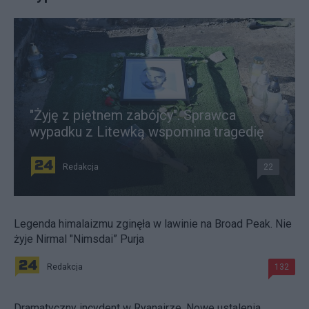
"Żyję z piętnem zabójcy". Sprawca
wypadku z Litewką wspomina tragedię
Redakcja
22
Legenda himalaizmu zginęła w lawinie na Broad Peak. Nie
żyje Nirmal "Nimsdai” Purja
Redakcja
132
Dramatyczny incydent w Ryanairze. Nowe ustalenia