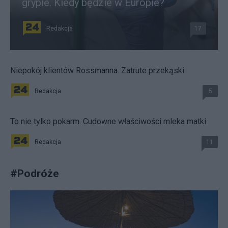
grypie. Kiedy będzie w Europie?
Redakcja
17
Niepokój klientów Rossmanna. Zatrute przekąski
Redakcja
5
To nie tylko pokarm. Cudowne właściwości mleka matki
Redakcja
11
#
Podróże