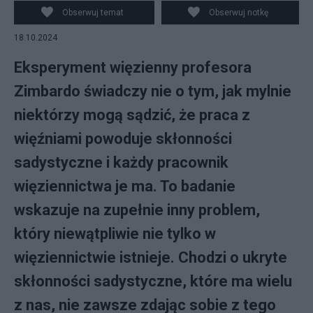
Zimbardo podczas debaty z cyklu Idee Nowego Wieku
Obserwuj temat
Obserwuj notkę
pt. "Zdrowie a normy społeczne" w Pałacu
18.10.2024
Prezydenckim w Warszawie (2013). fot. PAP/Radek
Pietruszka
Eksperyment więzienny profesora
Zimbardo świadczy nie o tym, jak mylnie
niektórzy mogą sądzić, że praca z
więźniami powoduje skłonności
sadystyczne i każdy pracownik
więziennictwa je ma. To badanie
wskazuje na zupełnie inny problem,
który niewątpliwie nie tylko w
więziennictwie istnieje. Chodzi o ukryte
skłonności sadystyczne, które ma wielu
z nas, nie zawsze zdając sobie z tego