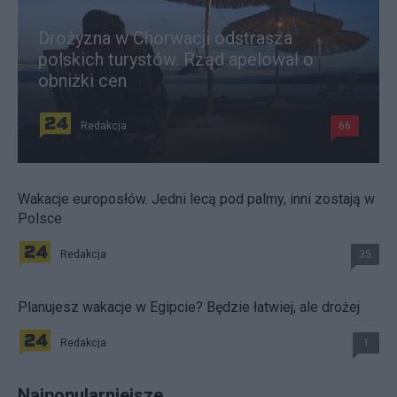
Drożyzna w Chorwacji odstrasza
polskich turystów. Rząd apelował o
obniżki cen
Redakcja
66
Wakacje europosłów. Jedni lecą pod palmy, inni zostają w
Polsce
Redakcja
35
Planujesz wakacje w Egipcie? Będzie łatwiej, ale drożej
Redakcja
1
Najpopularniejsze