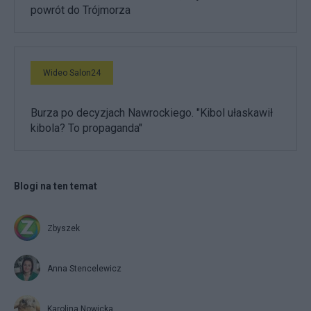
powrót do Trójmorza
Wideo Salon24
Burza po decyzjach Nawrockiego. "Kibol ułaskawił
kibola? To propaganda"
Blogi na ten temat
Zbyszek
Anna Stencelewicz
Karolina Nowicka