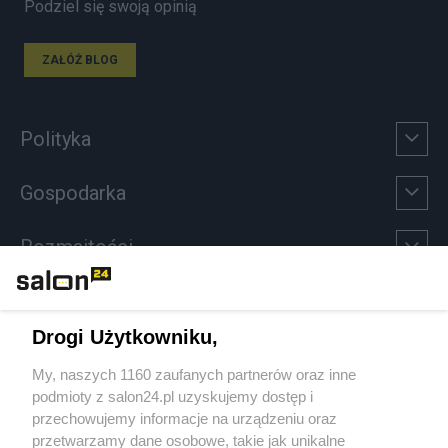
Podziel się swoją opinią
ZAŁÓŻ BLOG
Polityka
Gospodarka
Rozmaitości
Technologie
Drogi Użytkowniku,
Sport
My, naszych 1160 zaufanych partnerów oraz inne
podmioty z salon24.pl uzyskujemy dostęp i
Społeczeństwo
przechowujemy informacje na urządzeniu oraz
przetwarzamy dane osobowe, takie jak unikalne