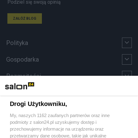
Podziel się swoją opinią
ZAŁÓŻ BLOG
Polityka
Gospodarka
Rozmaitości
Technologie
Drogi Użytkowniku,
Sport
My, naszych 1162 zaufanych partnerów oraz inne
podmioty z salon24.pl uzyskujemy dostęp i
Społeczeństwo
przechowujemy informacje na urządzeniu oraz
przetwarzamy dane osobowe, takie jak unikalne