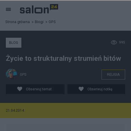
Strona główna
Blogi
GPS
995
BLOG
Życie to strukturalny strumień bitów
GPS
RELIGIA
Obserwuj temat
Obserwuj notkę
21.04.2014