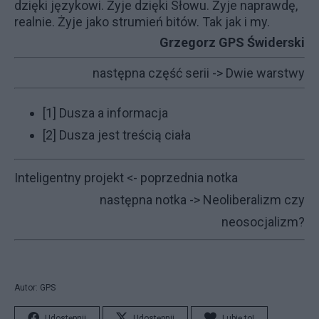
dzięki językowi. Żyje dzięki Słowu. Żyje naprawdę,
realnie. Żyje jako strumień bitów. Tak jak i my.
Grzegorz GPS Świderski
następna część serii ->
Dwie warstwy
[1]
Dusza a informacja
[2]
Dusza jest treścią ciała
Inteligentny projekt
<- poprzednia notka
następna notka ->
Neoliberalizm czy
neosocjalizm?
Autor: GPS
Udostępnij
Udostępnij
Lubię to!