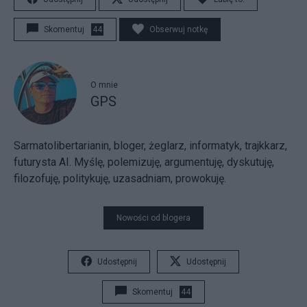
Skomentuj
44
Obserwuj notkę
O mnie
GPS
Sarmatolibertarianin, bloger, żeglarz, informatyk, trajkkarz,
futurysta AI. Myślę, polemizuję, argumentuję, dyskutuję,
filozofuję, politykuję, uzasadniam, prowokuję.
Nowości od blogera
Udostępnij
Udostępnij
Skomentuj
44