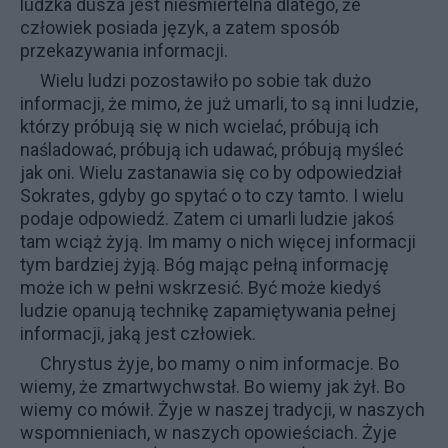
ludzka dusza jest nieśmiertelna dlatego, że
człowiek posiada język, a zatem sposób
przekazywania informacji.
Wielu ludzi pozostawiło po sobie tak dużo
informacji, że mimo, że już umarli, to są inni ludzie,
którzy próbują się w nich wcielać, próbują ich
naśladować, próbują ich udawać, próbują myśleć
jak oni. Wielu zastanawia się co by odpowiedział
Sokrates, gdyby go spytać o to czy tamto. I wielu
podaje odpowiedź. Zatem ci umarli ludzie jakoś
tam wciąż żyją. Im mamy o nich więcej informacji
tym bardziej żyją. Bóg mając pełną informację
może ich w pełni wskrzesić. Być może kiedyś
ludzie opanują technikę zapamiętywania pełnej
informacji, jaką jest człowiek.
Chrystus żyje, bo mamy o nim informacje. Bo
wiemy, że zmartwychwstał. Bo wiemy jak żył. Bo
wiemy co mówił. Żyje w naszej tradycji, w naszych
wspomnieniach, w naszych opowieściach. Żyje