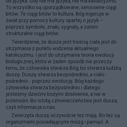
od języka. Gdy nie ma języka, nie ma katolicyzmu.
To wszystko są uporządkowane, sensowne ciągi
bitów. Te ciągi bitów to kultura. Bóg ingeruje w
świat przy pomocy kultury opartej o język –
poprzez symbole, znaki, sygnały, a zatem
strukturalne ciągi bitów.
Twierdzenie, że dusza jest treścią ciała jest do
utrzymania z punktu widzenia aktualnego
katolicyzmu. I jest do utrzymania teoria ewolucji
biologicznej, która w żaden sposób nie przeczy
temu, że człowieka stwarza Bóg, bo stwarza ludzką
duszę. Duszę stwarza bezpośrednio, a ciało
pośrednio - poprzez ewolucję. Bóg każdego
człowieka stwarza bezpośrednio i dlatego
jesteśmy dziećmi bożymi dosłownie, a nie w
przenośni. Bo istotą człowieczeństwa jest dusza,
czyli informacja o nas.
Zwierzęta duszę oczywiście też mają. Bo też są
organizmami posiadającymi mózg i pamięć. A