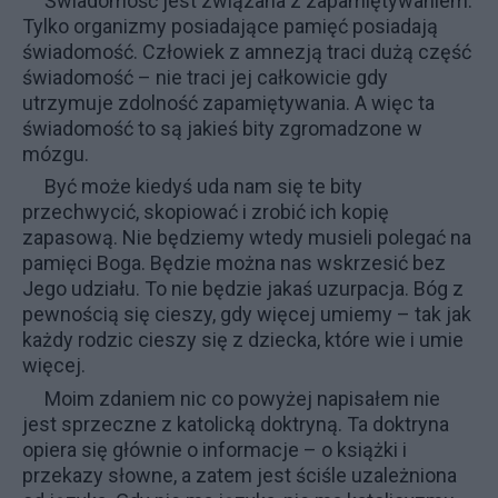
Świadomość jest związana z zapamiętywaniem.
Tylko organizmy posiadające pamięć posiadają
świadomość. Człowiek z amnezją traci dużą część
świadomość – nie traci jej całkowicie gdy
utrzymuje zdolność zapamiętywania. A więc ta
świadomość to są jakieś bity zgromadzone w
mózgu.
Być może kiedyś uda nam się te bity
przechwycić, skopiować i zrobić ich kopię
zapasową. Nie będziemy wtedy musieli polegać na
pamięci Boga. Będzie można nas wskrzesić bez
Jego udziału. To nie będzie jakaś uzurpacja. Bóg z
pewnością się cieszy, gdy więcej umiemy – tak jak
każdy rodzic cieszy się z dziecka, które wie i umie
więcej.
Moim zdaniem nic co powyżej napisałem nie
jest sprzeczne z katolicką doktryną. Ta doktryna
opiera się głównie o informacje – o książki i
przekazy słowne, a zatem jest ściśle uzależniona