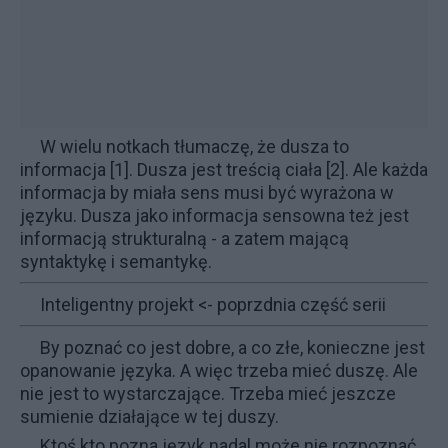
W wielu notkach tłumaczę, że
dusza to
informacja
[1].
Dusza jest treścią ciała
[2]. Ale każda
informacja by miała sens musi być wyrażona w
języku. Dusza jako informacja sensowna też jest
informacją strukturalną - a zatem mającą
syntaktykę i semantykę.
Inteligentny projekt
<- poprzdnia część serii
By poznać co jest dobre, a co złe, konieczne jest
opanowanie języka. A więc trzeba mieć duszę. Ale
nie jest to wystarczające. Trzeba mieć jeszcze
sumienie działające w tej duszy.
Ktoś kto pozna język nadal może nie rozpoznać