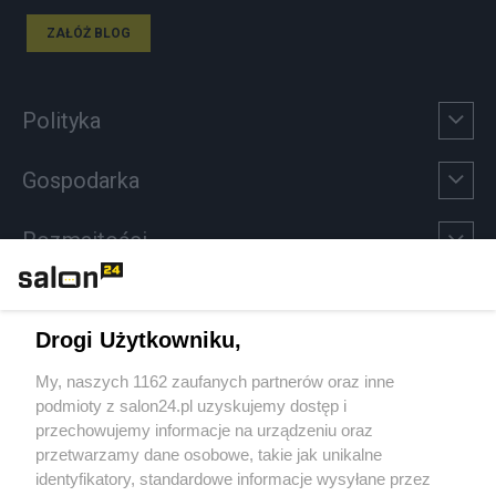
ZAŁÓŻ BLOG
Polityka
Gospodarka
Rozmaitości
Technologie
Drogi Użytkowniku,
Sport
My, naszych 1162 zaufanych partnerów oraz inne
podmioty z salon24.pl uzyskujemy dostęp i
Społeczeństwo
przechowujemy informacje na urządzeniu oraz
przetwarzamy dane osobowe, takie jak unikalne
Kultura
identyfikatory, standardowe informacje wysyłane przez