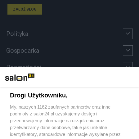
ZAŁÓŻ BLOG
Polityka
Gospodarka
Rozmaitości
Technologie
Drogi Użytkowniku,
Sport
My, naszych 1162 zaufanych partnerów oraz inne
podmioty z salon24.pl uzyskujemy dostęp i
Społeczeństwo
przechowujemy informacje na urządzeniu oraz
przetwarzamy dane osobowe, takie jak unikalne
Kultura
identyfikatory, standardowe informacje wysyłane przez