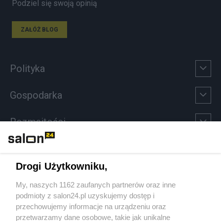
Podziel się swoją opinią
ZAŁÓŻ BLOG
Polityka
Gospodarka
Rozmaitości
Technologie
Drogi Użytkowniku,
Sport
My, naszych 1162 zaufanych partnerów oraz inne
podmioty z salon24.pl uzyskujemy dostęp i
Społeczeństwo
przechowujemy informacje na urządzeniu oraz
przetwarzamy dane osobowe, takie jak unikalne