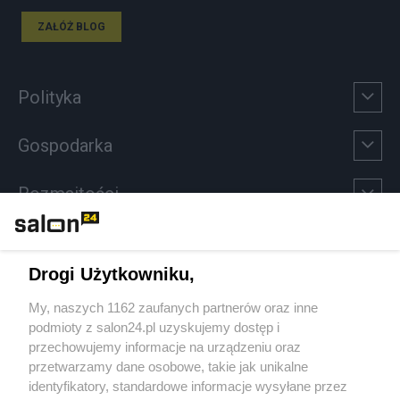
ZAŁÓŻ BLOG
Polityka
Gospodarka
Rozmaitości
Technologie
Drogi Użytkowniku,
Sport
My, naszych 1162 zaufanych partnerów oraz inne
podmioty z salon24.pl uzyskujemy dostęp i
Społeczeństwo
przechowujemy informacje na urządzeniu oraz
przetwarzamy dane osobowe, takie jak unikalne
Kultura
identyfikatory, standardowe informacje wysyłane przez