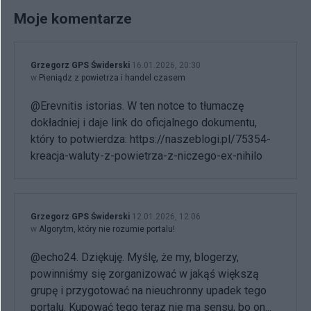
Moje komentarze
Grzegorz GPS Świderski
16.01.2026, 20:30
w
Pieniądz z powietrza i handel czasem
@Erevnitis istorias. W ten notce to tłumaczę
dokładniej i daje link do oficjalnego dokumentu,
który to potwierdza: https://naszeblogi.pl/75354-
kreacja-waluty-z-powietrza-z-niczego-ex-nihilo
Grzegorz GPS Świderski
12.01.2026, 12:06
w
Algorytm, który nie rozumie portalu!
@echo24. Dziękuję. Myślę, że my, blogerzy,
powinniśmy się zorganizować w jakąś większą
grupę i przygotować na nieuchronny upadek tego
portalu. Kupować tego teraz nie ma sensu, bo on...