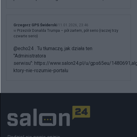
Grzegorz GPS Świderski
11.01.2026, 23:46
w
Przeziór Donalda Trumpa – pół żartem, pół serio (raczej trzy
czwarte serio)
@echo24 . Tu tłumaczę, jak działa ten
"Administratora
serwisu": https://www.salon24.pl/u/gps65eu/1480691,al
ktory-nie-rozumie-portalu