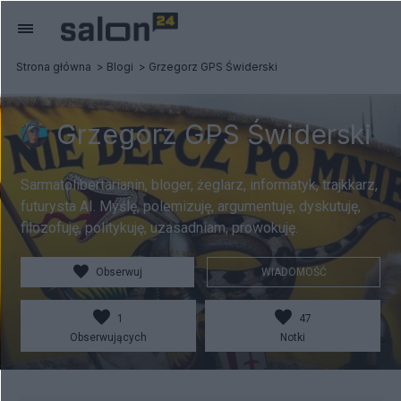
Strona główna
Blogi
Grzegorz GPS Świderski
Grzegorz GPS Świderski
Sarmatolibertarianin, bloger, żeglarz, informatyk, trajkkarz,
futurysta AI. Myślę, polemizuję, argumentuję, dyskutuję,
filozofuję, politykuję, uzasadniam, prowokuję.
Obserwuj
WIADOMOŚĆ
1
47
Obserwujących
Notki