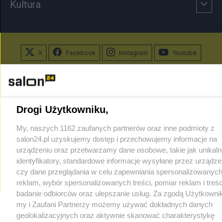
Kultura
X
Facebook
Instagram
Youtube
Web Content Media sp. z o. o. © 2022
Drogi Użytkowniku,
Pomoc
O nas
Praca
Reklama
Kontakt
My, naszych 1162 zaufanych partnerów oraz inne podmioty z
salon24.pl uzyskujemy dostęp i przechowujemy informacje na
urządzeniu oraz przetwarzamy dane osobowe, takie jak unikaln
identyfikatory, standardowe informacje wysyłane przez urządze
czy dane przeglądania w celu zapewniania spersonalizowanych
Technologię dostarcza:
W3media.pl
reklam, wybór spersonalizowanych treści, pomiar reklam i treśc
badanie odbiorców oraz ulepszanie usług. Za zgodą Użytkowni
my i Zaufani Partnerzy możemy używać dokładnych danych
geolokalizacyjnych oraz aktywnie skanować charakterystykę