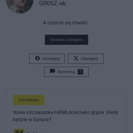
GR0SZ-ek
A czym tu się chwalić...
Nowości od blogera
Udostępnij
Udostępnij
Skomentuj
3
Rozmaitości
Nowa szczepionka mRNA przeciwko grypie. Kiedy
będzie w Europie?