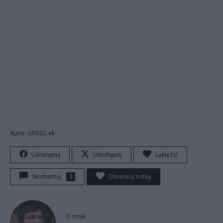
Autor: GR0SZ-ek
Udostępnij
Udostępnij
Lubię to!
Skomentuj
3
Obserwuj notkę
O mnie