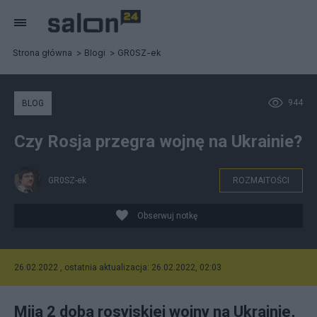
Strona główna
Blogi
GR0SZ-ek
944
BLOG
Czy Rosja przegra wojnę na Ukrainie?
GR0SZ-ek
ROZMAITOŚCI
Obserwuj notkę
26.02.2022 , ostatnia aktualizacja: 26.02.2022, 02:03
Mija 2 doba rosyjskiej wojny na Ukrainie,