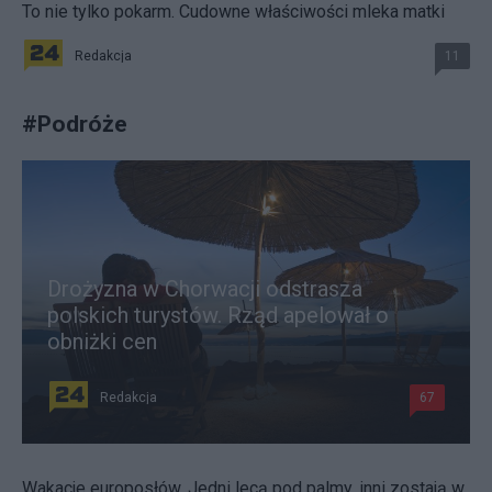
To nie tylko pokarm. Cudowne właściwości mleka matki
Redakcja
11
#
Podróże
Drożyzna w Chorwacji odstrasza
polskich turystów. Rząd apelował o
obniżki cen
Redakcja
67
Wakacje europosłów. Jedni lecą pod palmy, inni zostają w