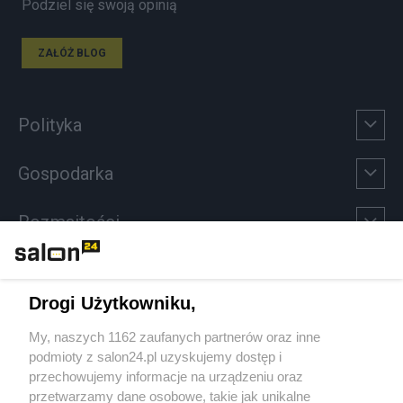
Podziel się swoją opinią
ZAŁÓŻ BLOG
Polityka
Gospodarka
Rozmaitości
Technologie
Drogi Użytkowniku,
Sport
My, naszych 1162 zaufanych partnerów oraz inne
podmioty z salon24.pl uzyskujemy dostęp i
Społeczeństwo
przechowujemy informacje na urządzeniu oraz
przetwarzamy dane osobowe, takie jak unikalne