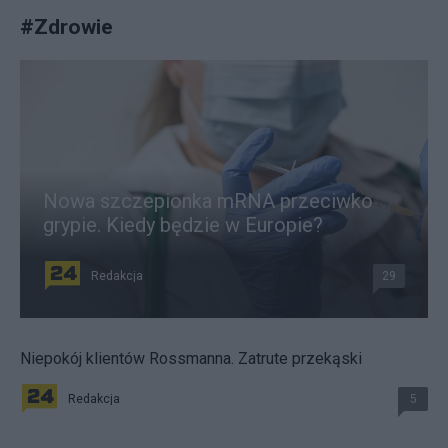
#
Zdrowie
Nowa szczepionka mRNA przeciwko
grypie. Kiedy będzie w Europie?
Redakcja
29
Niepokój klientów Rossmanna. Zatrute przekąski
Redakcja
5