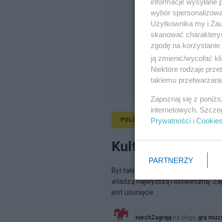
informacje wysyłane 
wybór spersonalizowan
Użytkownika my i Zau
skanować charakterys
zgodę na korzystanie 
ją zmienić/wycofać kl
Niektóre rodzaje prz
takiemu przetwarzaniu
Zapoznaj się z poniż
internetowych. Szcze
Prywatności
i
Cookie
POLITYKA
26.12.2021, 14:41
Kulturkampf wrac
PARTNERZY
Był taki czas, kiedy WŁADZA konfis
władzą najwyższą i ostateczną. Z
jest usunięcie...
niechZagrają
na blogu
gra muz