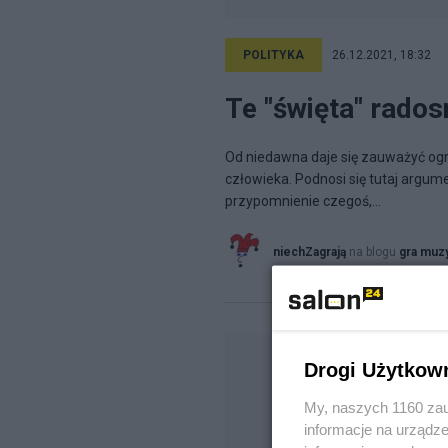
POLITYKA
26.12.2021, 18:32
Te "święta" radosn
Od niedawna daje się zauważyć o
człowieka. Podnosi się tutaj argume
przypomnienie czegoś,...
niechZagrają
na blogu
gra muz
Drogi Użytkow
My, naszych 1160 zau
informacje na urządze