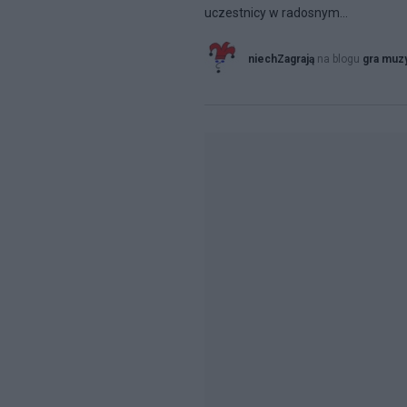
uczestnicy w radosnym...
niechZagrają
na blogu
gra muz