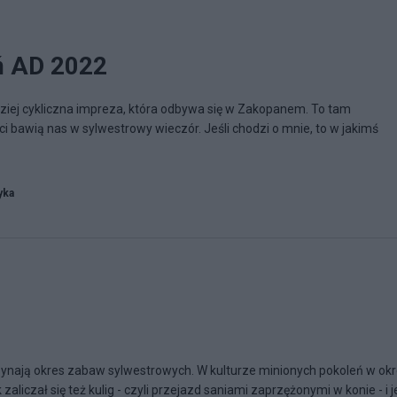
ń AD 2022
dziej cykliczna impreza, która odbywa się w Zakopanem. To tam
ci bawią nas w sylwestrowy wieczór. Jeśli chodzi o mnie, to w jakimś
yka
nają okres zabaw sylwestrowych. W kulturze minionych pokoleń w okr
iczał się też kulig - czyli przejazd saniami zaprzężonymi w konie - i 