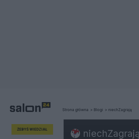
Strona główna
Blogi
niechZagrają
ŻEBYŚ WIEDZIAŁ
niechZagraj