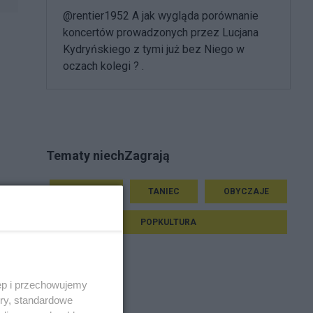
@rentier1952 A jak wygląda porównanie
koncertów prowadzonych przez Lucjana
Kydryńskiego z tymi już bez Niego w
oczach kolegi ? .
Tematy niechZagrają
MUZYKA
TANIEC
OBYCZAJE
POPKULTURA
ęp i przechowujemy
ory, standardowe