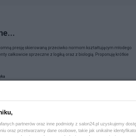
e...
gromną presję skierowaną przeciwko normom kształtującym młodego
nty całkowicie sprzeczne z logiką oraz z biologią. Proponuję krótkie
yka
niku,
fanych partnerów oraz inne podmioty z salon24.pl uzyskujemy dost
niu oraz przetwarzamy dane osobowe, takie jak unikalne identyfikat