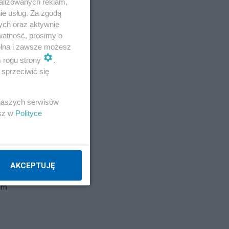
alizowanych reklam,
ie usług. Za zgodą
ych oraz aktywnie
watność, prosimy o
wolna i zawsze możesz
m rogu strony
.
sprzeciwić się
 naszych serwisów
esz w
Polityce
AKCEPTUJĘ
lem