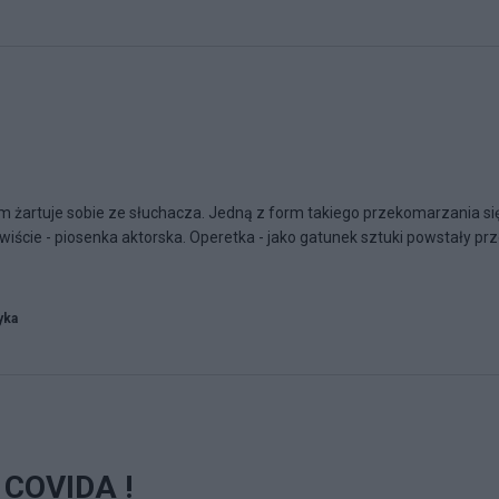
 żartuje sobie ze słuchacza. Jedną z form takiego przekomarzania si
zywiście - piosenka aktorska. Operetka - jako gatunek sztuki powstały pr
yka
 COVIDA !