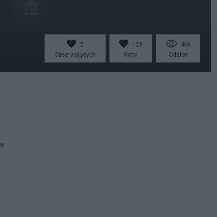
2
123
40k
Obserwujących
Notki
Odsłon
my