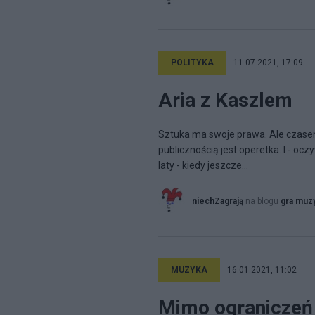
POLITYKA
11.07.2021, 17:09
Aria z Kaszlem
Sztuka ma swoje prawa. Ale czasem
publicznością jest operetka. I - oc
laty - kiedy jeszcze...
niechZagrają
na blogu
gra muz
MUZYKA
16.01.2021, 11:02
Mimo ograniczeń