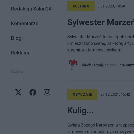
KULTURA
3.01.2023, 19:50
Redakcja Salon24
Sylwester Marze
Komentarze
Sylwester Marzeń to mniej lub bar
Blogi
umieszczono scenę, na której artyś
stopniu jestem rówieśnikiem...
Reklama
niechZagrają
na blogu
gra muz
Szukaj:
OBYCZAJE
27.12.2021, 15:42
Kulig...
Święta Bożego Narodzenia rozpoczy
zimowym do popularnych rozrywek zal