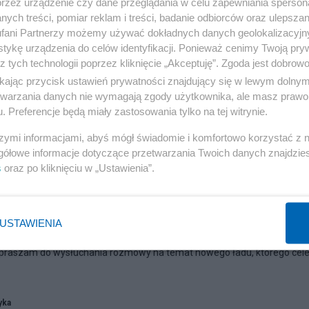
przez urządzenie czy dane przeglądania w celu zapewniania sperson
ych treści, pomiar reklam i treści, badanie odbiorców oraz ulepszan
fani Partnerzy możemy używać dokładnych danych geolokalizacyjn
tykę urządzenia do celów identyfikacji. Ponieważ cenimy Twoją pry
z tych technologii poprzez kliknięcie „Akceptuję”. Zgoda jest dobro
ikając przycisk ustawień prywatności znajdujący się w lewym dolny
etwarzania danych nie wymagają zgody użytkownika, ale masz prawo 
. Preferencje będą miały zastosowania tylko na tej witrynie.
szymi informacjami, abyś mógł świadomie i komfortowo korzystać z
gółowe informacje dotyczące przetwarzania Twoich danych znajdzi
s
oraz po kliknięciu w „Ustawienia”.
a...
USTAWIENIA
kowała klasztory. Teraz znowu pojawił się wątek władzy, która ma być
apraszam do wysłuchania rozmowy na temat nowego ładu, którego ce
yka