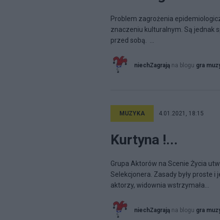
Problem zagrożenia epidemiologicz
znaczeniu kulturalnym. Są jednak s
przed sobą. ...
niechZagrają
na blogu
gra muz
MUZYKA
4.01.2021, 18:15
Kurtyna !...
Grupa Aktorów na Scenie Życia utw
Selekcjonera. Zasady były proste i 
aktorzy, widownia wstrzymała...
niechZagrają
na blogu
gra muz