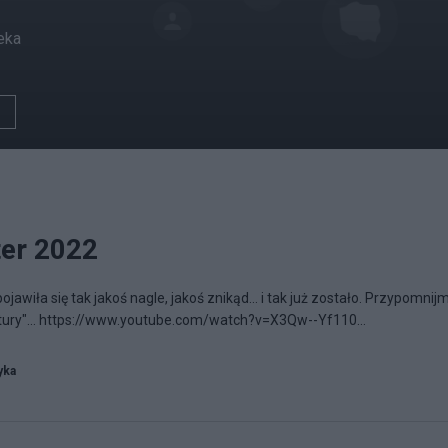
eka
ter 2022
iła się tak jakoś nagle, jakoś znikąd... i tak już zostało. Przypomnij
ultury"... https://www.youtube.com/watch?v=X3Qw--Yf110...
yka