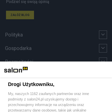
Podziel się swoją opinią
ZAŁÓŻ BLOG
Polityka
Gospodarka
Rozmaitości
Technologie
Drogi Użytkowniku,
Sport
My, naszych 1162 zaufanych partnerów oraz inne
podmioty z salon24.pl uzyskujemy dostęp i
Społeczeństwo
przechowujemy informacje na urządzeniu oraz
przetwarzamy dane osobowe, takie jak unikalne