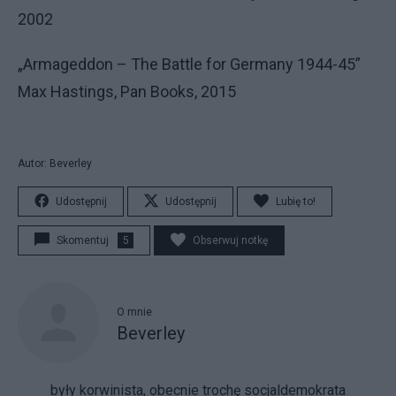
2002
„Armageddon – The Battle for Germany 1944-45”
Max Hastings, Pan Books, 2015
Autor: Beverley
Udostępnij
Udostępnij
Lubię to!
Skomentuj
5
Obserwuj notkę
O mnie
Beverley
były korwinista, obecnie trochę socjaldemokrata