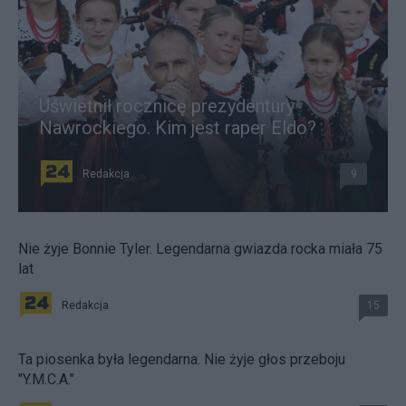
Uświetnił rocznicę prezydentury
Nawrockiego. Kim jest raper Eldo?
Redakcja
9
Nie żyje Bonnie Tyler. Legendarna gwiazda rocka miała 75
lat
Redakcja
15
Ta piosenka była legendarna. Nie żyje głos przeboju
"Y.M.C.A."