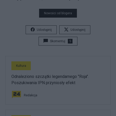
Nowości od blogera
Udostępnij
Udostępnij
Skomentuj
5
Kultura
Odnaleziono szczątki legendarnego "Roja".
Poszukiwania IPN przyniosły efekt
Redakcja