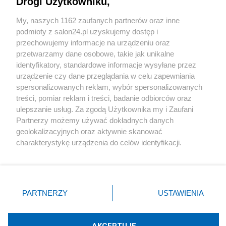
Drogi Użytkowniku,
Sport
My, naszych 1162 zaufanych partnerów oraz inne
podmioty z salon24.pl uzyskujemy dostęp i
Społeczeństwo
przechowujemy informacje na urządzeniu oraz
przetwarzamy dane osobowe, takie jak unikalne
Kultura
identyfikatory, standardowe informacje wysyłane przez
urządzenie czy dane przeglądania w celu zapewniania
spersonalizowanych reklam, wybór spersonalizowanych
treści, pomiar reklam i treści, badanie odbiorców oraz
ulepszanie usług. Za zgodą Użytkownika my i Zaufani
X
Facebook
Instagram
Youtube
Partnerzy możemy używać dokładnych danych
geolokalizacyjnych oraz aktywnie skanować
charakterystykę urządzenia do celów identyfikacji.
Web Content Media sp. z o. o. © 2022
Ponieważ cenimy Twoją prywatność, prosimy o zgodę na
korzystanie z tych technologii poprzez kliknięcie
„Akceptuję”. Zgoda jest dobrowolna i zawsze możesz ją
Pomoc
O nas
Praca
Reklama
Kontakt
zmienić/wycofać klikając przycisk ustawień prywatności
PARTNERZY
USTAWIENIA
znajdujący się w lewym dolnym rogu strony
. Niektóre
rodzaje przetwarzania danych nie wymagają zgody
użytkownika, ale masz prawo sprzeciwić się takiemu