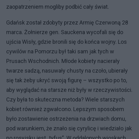
zaopatrzeniem mogliby podbić cały świat.
Gdańsk został zdobyty przez Armię Czerwoną 28
marca. Żołnierze gen. Sauckena wycofali się do
ujścia Wisły, gdzie bronili się do końca wojny. Los
cywilów na Pomorzu był taki sam jak tych w
Prusach Wschodnich. Młode kobiety nacierały
twarze sadzą, nasuwały chusty na czoło, ubierały
się tak żeby ukryć swoją figurę – wszystko po to,
aby wyglądać na starsze niż były w rzeczywistości.
Czy była to skuteczna metoda? Wiele starszych
kobiet również zgwałcono. Lepszym sposobem
było zostawienie ostrzeżenia na drzwiach domu,
pod warunkiem, że znało się cyrylicę i wiedziało jak
po rosyjsku jest „tyfus”. W oddalonych wioskach