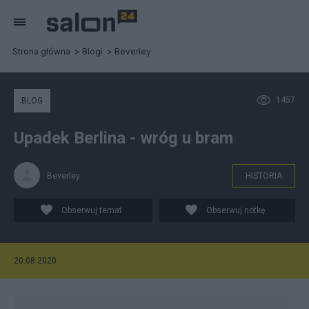
Strona główna
Blogi
Beverley
1457
BLOG
Upadek Berlina - wróg u bram
Beverley
HISTORIA
Obserwuj temat
Obserwuj notkę
20.08.2020