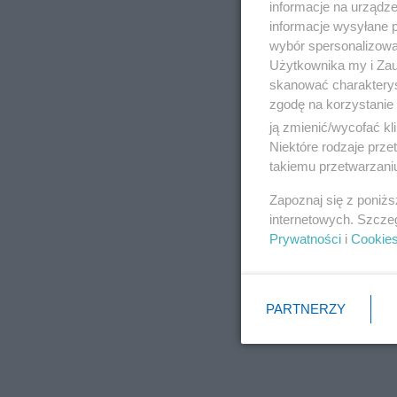
informacje na urządze
informacje wysyłane 
wybór spersonalizowan
Użytkownika my i Zau
skanować charakterys
zgodę na korzystanie 
ją zmienić/wycofać kl
Niektóre rodzaje prz
takiemu przetwarzaniu
Zapoznaj się z poniż
internetowych. Szcze
Prywatności
i
Cookie
PARTNERZY