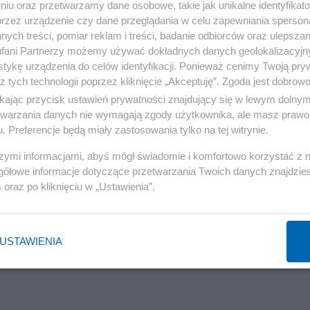
niu oraz przetwarzamy dane osobowe, takie jak unikalne identyfikat
przez urządzenie czy dane przeglądania w celu zapewniania sperson
ych treści, pomiar reklam i treści, badanie odbiorców oraz ulepszan
fani Partnerzy możemy używać dokładnych danych geolokalizacyjn
tykę urządzenia do celów identyfikacji. Ponieważ cenimy Twoją pry
z tych technologii poprzez kliknięcie „Akceptuję”. Zgoda jest dobro
ikając przycisk ustawień prywatności znajdujący się w lewym dolny
etwarzania danych nie wymagają zgody użytkownika, ale masz prawo 
. Preferencje będą miały zastosowania tylko na tej witrynie.
szymi informacjami, abyś mógł świadomie i komfortowo korzystać z
gółowe informacje dotyczące przetwarzania Twoich danych znajdzi
s
oraz po kliknięciu w „Ustawienia”.
USTAWIENIA