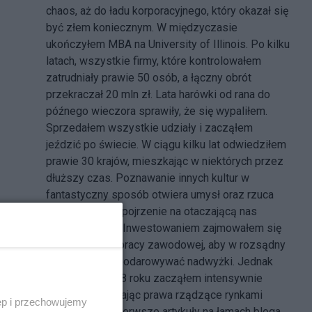
chaos, aż do ładu korporacyjnego, który okazał się
być złem koniecznym. W międzyczasie
ukończyłem MBA na University of Illinois. Po kilku
latach, wszystkie firmy, które kontrolowałem
zatrudniały prawie 50 osób, a łączny obrót
przekraczał 20 mln zł. Lata harówki od rana do
późnego wieczora sprawiły, że się wypaliłem.
Sprzedałem wszystkie udziały i zacząłem
jeździć po świecie. W ciągu kilku lat odwiedziłem
prawie 30 krajów, mieszkając w niektórych przez
dłuższy czas. Poznawanie innych kultur w
fantastyczny sposób otwiera umysł oraz rzuca
całkiem nowe spojrzenie na otaczającą nas
rzeczywistość. Inwestowaniem zajmowałem się
równolegle do pracy zawodowej, aby w rozsądny
sposób zagospodarowywać nadwyżki. Jednak
dopiero od 2008 roku zacząłem intensywnie
uczyć się, poznając prawa rządzące rynkami
ęp i przechowujemy
finansowymi. Pierwsze artykuły na łamach bloga