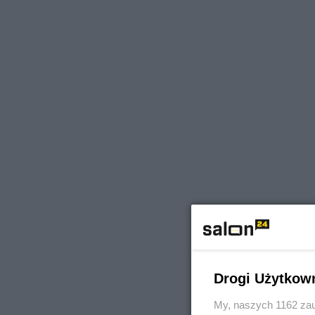
Drogi Użytkow
My, naszych 1162 zau