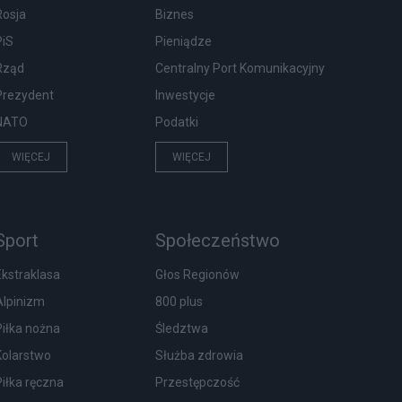
Rosja
Biznes
PiS
Pieniądze
Rząd
Centralny Port Komunikacyjny
Prezydent
Inwestycje
NATO
Podatki
WIĘCEJ
WIĘCEJ
Sport
Społeczeństwo
Ekstraklasa
Głos Regionów
Alpinizm
800 plus
Piłka nożna
Śledztwa
Kolarstwo
Służba zdrowia
Piłka ręczna
Przestępczość