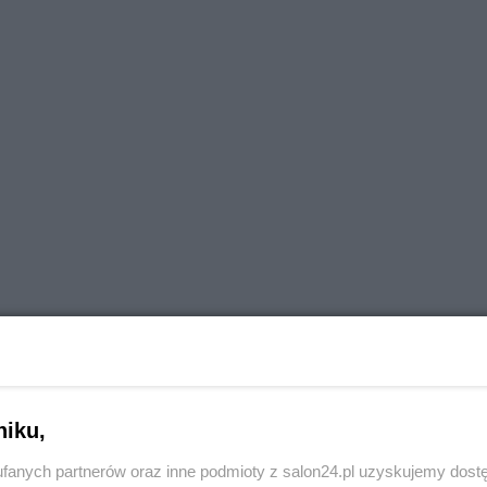
niku,
fanych partnerów oraz inne podmioty z salon24.pl uzyskujemy dost