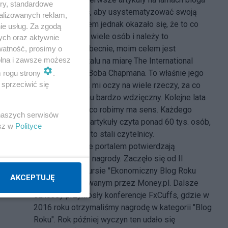
ory, standardowe
zacząłem pisać, aby usystematyzować swoją
alizowanych reklam,
wiedzę. Z czasem jednak okazało się, że to co
ie usług. Za zgodą
robię przyciąga wiele osób i należy to
ych oraz aktywnie
kontynuować. Obecnie, moim celem jest
watność, prosimy o
wolna i zawsze możesz
stworzenie portalu na miarę The International
Forecaster ś.p. Boba Chapmana. To właśnie jego
m rogu strony
.
sprzeciwić się
praca otworzyła mi oczy na wiele rzeczy, za co
zawsze będę mu bardzo wdzięczny. Kolejne lata
pokazują, że to co robimy ma sens. Każdego
 naszych serwisów
tygodnia nasze artykuły czyta ponad 60 tys. osób,
esz w
Polityce
z czego 25 tys. to stali czytelnicy.
Zainteresowanie portalem potwierdzają
dotychczasowe nagrody. Zaczęło się od II
miejsca w konkursie "Ekonomiczny Blog Roku
AKCEPTUJĘ
2014" organizowanym przez Money.pl. Dalsze
sukcesy przyniosły konferencje FxCuffs, gdzie w
2016 roku otrzymaliśmy nagrodę w kategorii "Blog
Roku". Rok później wyczyn ten udało się