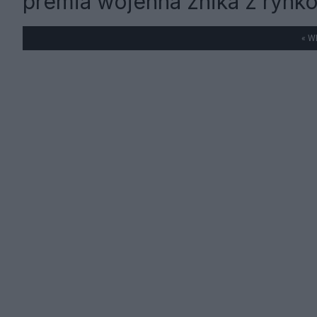
premia wojenna znika z rynk
« W