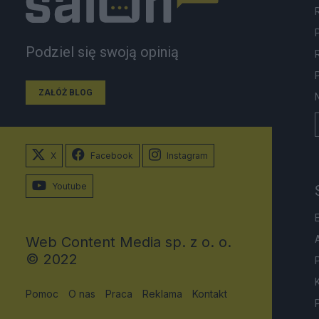
Podziel się swoją opinią
ZAŁÓŻ BLOG
X
Facebook
Instagram
Youtube
Web Content Media sp. z o. o.
© 2022
Pomoc
O nas
Praca
Reklama
Kontakt