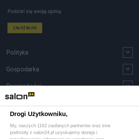
Podziel się swoją opinią
ZAŁÓŻ BLOG
Polityka
Gospodarka
Rozmaitości
Technologie
Drogi Użytkowniku,
Sport
My, naszych 1162 zaufanych partnerów oraz inne
podmioty z salon24.pl uzyskujemy dostęp i
Społeczeństwo