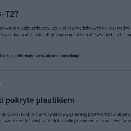
B-T2?
 innowator w dziedzinie rozwiązań półprzewodnikowych dla przewodowe
wyprodukował chipset integrujący w sobie kilka stosowanych do tej po
N
na blogu
Informator ze świata telekomunikacji
4
i pokryte plastikiem
t München (TUM) skonstruowali nową generację przetworników obrazu 
tło a zarazem tańszych w produkcji. Odkrycie niemieckich naukowców w