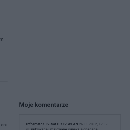
ym
Moje komentarze
Informator TV-Sat CCTV WLAN
26.11.2012, 12:09
 oni
w
Drukowane i malowane ogniwa słoneczne