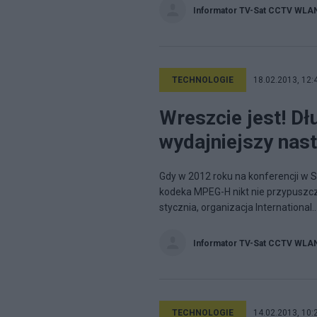
Informator TV-Sat CCTV WLA
TECHNOLOGIE
18.02.2013, 12:
Wreszcie jest! D
wydajniejszy nas
Gdy w 2012 roku na konferencji 
kodeka MPEG-H nikt nie przypuszcza
stycznia, organizacja International..
Informator TV-Sat CCTV WLA
TECHNOLOGIE
14.02.2013, 10: