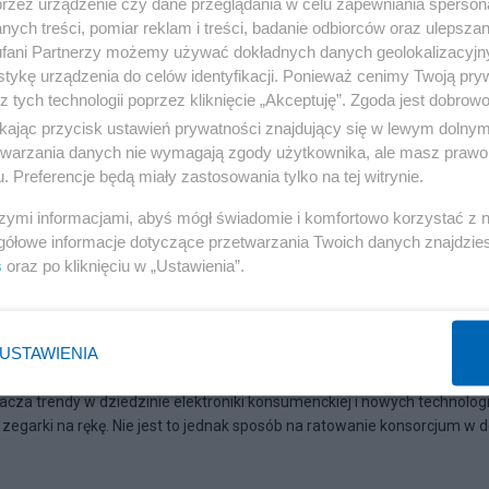
przez urządzenie czy dane przeglądania w celu zapewniania sperson
ych treści, pomiar reklam i treści, badanie odbiorców oraz ulepszan
fani Partnerzy możemy używać dokładnych danych geolokalizacyjn
tykę urządzenia do celów identyfikacji. Ponieważ cenimy Twoją pry
z tych technologii poprzez kliknięcie „Akceptuję”. Zgoda jest dobro
ikając przycisk ustawień prywatności znajdujący się w lewym dolny
etwarzania danych nie wymagają zgody użytkownika, ale masz prawo 
. Preferencje będą miały zastosowania tylko na tej witrynie.
szymi informacjami, abyś mógł świadomie i komfortowo korzystać z
gółowe informacje dotyczące przetwarzania Twoich danych znajdzi
s
oraz po kliknięciu w „Ustawienia”.
29
garek
USTAWIENIA
acza trendy w dziedzinie elektroniki konsumenckiej i nowych technologi
 zegarki na rękę. Nie jest to jednak sposób na ratowanie konsorcjum w 