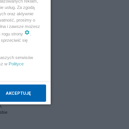
alizowanych reklam,
ie usług. Za zgodą
ych oraz aktywnie
watność, prosimy o
wolna i zawsze możesz
m rogu strony
.
sprzeciwić się
 naszych serwisów
esz w
Polityce
AKCEPTUJĘ
i,
dobie