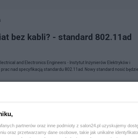
4
at bez kabli? - standard 802.11ad
Electrical and Electronics Engineers - Instytut Inżynierów Elektryków i
 prac nad specyfikacją standardu 802.11ad. Nowy standard nosić będzie.
N
na blogu
Informator ze świata telekomunikacji
niku,
fanych partnerów oraz inne podmioty z salon24.pl uzyskujemy dost
niu oraz przetwarzamy dane osobowe, takie jak unikalne identyfikat