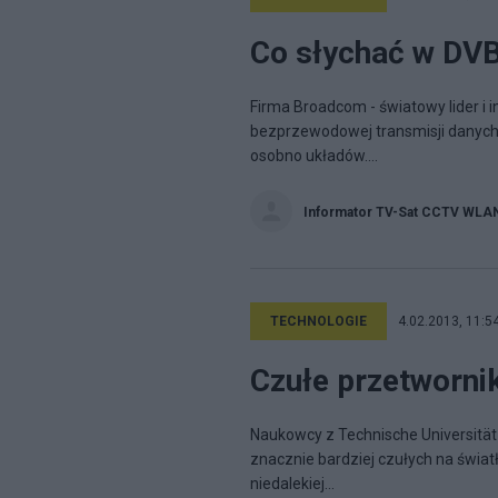
Co słychać w DV
Firma Broadcom - światowy lider i
bezprzewodowej transmisji danych 
osobno układów....
Informator TV-Sat CCTV WLA
TECHNOLOGIE
4.02.2013, 11:5
Czułe przetwornik
Naukowcy z Technische Universitä
znacznie bardziej czułych na świa
niedalekiej...