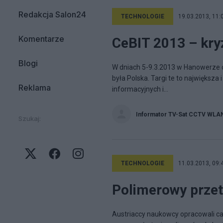
Redakcja Salon24
TECHNOLOGIE
19.03.2013, 11:
Komentarze
CeBIT 2013 – kry
Blogi
W dniach 5-9.3.2013 w Hanowerze o
była Polska. Targi te to największa
Reklama
informacyjnych i...
Informator TV-Sat CCTV WLA
Szukaj:
TECHNOLOGIE
11.03.2013, 09:
Polimerowy przet
Austriaccy naukowcy opracowali ca