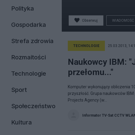
Polityka
Obserwuj
WIADOMOŚĆ
Gospodarka
Strefa zdrowia
TECHNOLOGIE
25.03.2013, 14:
Rozmaitości
Naukowcy IBM: "J
przełomu..."
Technologie
Komputer wykonujący obliczenia 100
Sport
przyszłość. Grupa naukowców IBM 
Projects Agency (w...
Społeczeństwo
Informator TV-Sat CCTV WLA
Kultura