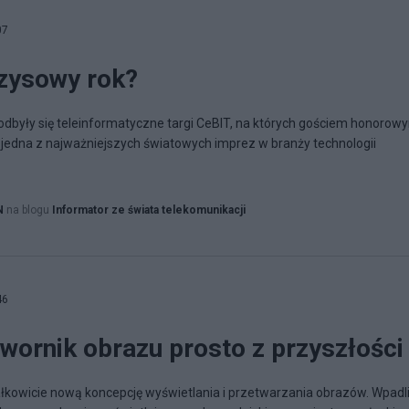
07
zysowy rok?
dbyły się teleinformatyczne targi CeBIT, na których gościem honorow
 i jedna z najważniejszych światowych imprez w branży technologii
N
na blogu
Informator ze świata telekomunikacji
46
wornik obrazu prosto z przyszłości
łkowicie nową koncepcję wyświetlania i przetwarzania obrazów. Wpadli