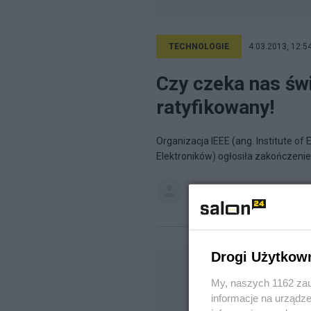
TECHNOLOGIE
4.03.2013, 12:5
Czy czeka nas świ
ratyfikowany!
Organizacja IEEE (ang. Institute of 
Elektroników) ogłosiła zakończenie
Informator TV-Sat CCTV WLA
Drogi Użytkow
My, naszych 1162 zau
informacje na urządze