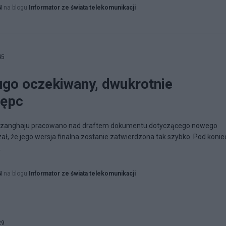
N
na blogu
Informator ze świata telekomunikacji
45
ługo oczekiwany, dwukrotnie
tępc
w Szanghaju pracowano nad draftem dokumentu dotyczącego nowego
ł, że jego wersja finalna zostanie zatwierdzona tak szybko. Pod konie
.
N
na blogu
Informator ze świata telekomunikacji
29