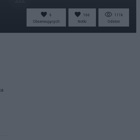
6
166
111k
Obserwujących
Notki
Odsłon
ka