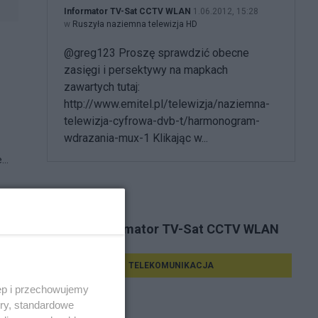
Informator TV-Sat CCTV WLAN
1.06.2012, 15:28
w
Ruszyła naziemna telewizja HD
@greg123 Proszę sprawdzić obecne
zasięgi i persektywy na mapkach
zawartych tutaj:
http://www.emitel.pl/telewizja/naziemna-
telewizja-cyfrowa-dvb-t/harmonogram-
wdrazania-mux-1 Klikając w...
..
Tematy Informator TV-Sat CCTV WLAN
TELEKOMUNIKACJA
ęp i przechowujemy
ory, standardowe