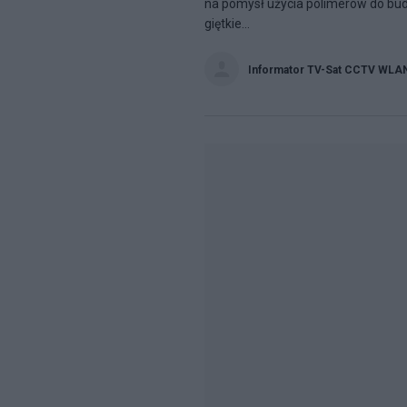
na pomysł użycia polimerów do bud
giętkie...
Informator TV-Sat CCTV WLA