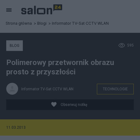
Strona główna
Blogi
Informator TV-Sat CCTV WLAN
595
BLOG
Polimerowy przetwornik obrazu
prosto z przyszłości
Informator TV-Sat CCTV WLAN
TECHNOLOGIE
Obserwuj notkę
11.03.2013