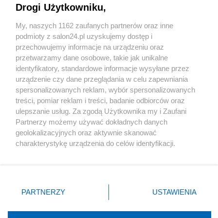
Drogi Użytkowniku,
Sport
My, naszych 1162 zaufanych partnerów oraz inne
podmioty z salon24.pl uzyskujemy dostęp i
Społeczeństwo
przechowujemy informacje na urządzeniu oraz
przetwarzamy dane osobowe, takie jak unikalne
Kultura
identyfikatory, standardowe informacje wysyłane przez
urządzenie czy dane przeglądania w celu zapewniania
spersonalizowanych reklam, wybór spersonalizowanych
treści, pomiar reklam i treści, badanie odbiorców oraz
ulepszanie usług. Za zgodą Użytkownika my i Zaufani
X
Facebook
Instagram
Youtube
Partnerzy możemy używać dokładnych danych
geolokalizacyjnych oraz aktywnie skanować
charakterystykę urządzenia do celów identyfikacji.
Web Content Media sp. z o. o. © 2022
Ponieważ cenimy Twoją prywatność, prosimy o zgodę na
korzystanie z tych technologii poprzez kliknięcie
„Akceptuję”. Zgoda jest dobrowolna i zawsze możesz ją
Pomoc
O nas
Praca
Reklama
Kontakt
zmienić/wycofać klikając przycisk ustawień prywatności
PARTNERZY
USTAWIENIA
znajdujący się w lewym dolnym rogu strony
. Niektóre
rodzaje przetwarzania danych nie wymagają zgody