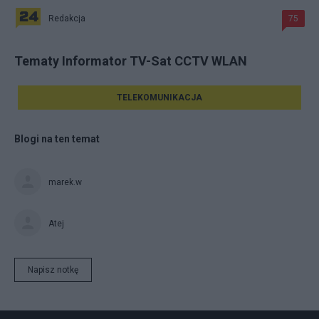
Redakcja
75
Tematy Informator TV-Sat CCTV WLAN
TELEKOMUNIKACJA
Blogi na ten temat
marek.w
Atej
Napisz notkę