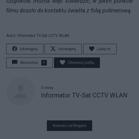
czujników, można więc stwierdzić, w jakim punkcie
filmu doszło do kontaktu światła z folią polimerową.
Autor: Informator TV-Sat CCTV WLAN
Udostępnij
Udostępnij
Lubię to!
Skomentuj
1
Obserwuj notkę
O mnie
Informator TV-Sat CCTV WLAN
Nowości od blogera