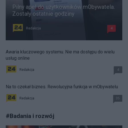
Pilny apel do użytkowników mObywatela.
Zostały ostatnie godziny
Redakcja
4
Awaria kluczowego systemu. Nie ma dostępu do wielu
usług online
Redakcja
4
Na to czekał biznes. Rewolucyjna funkcja w mObywatelu
Redakcja
35
#
Badania i rozwój