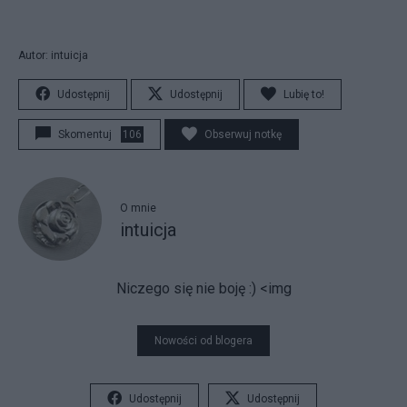
Autor: intuicja
Udostępnij
Udostępnij
Lubię to!
Skomentuj
106
Obserwuj notkę
O mnie
intuicja
Niczego się nie boję :)
<img
Nowości od blogera
Udostępnij
Udostępnij