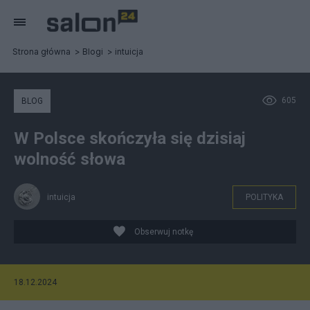
Strona główna
Blogi
intuicja
605
BLOG
W Polsce skończyła się dzisiaj
wolność słowa
intuicja
POLITYKA
Obserwuj notkę
18.12.2024