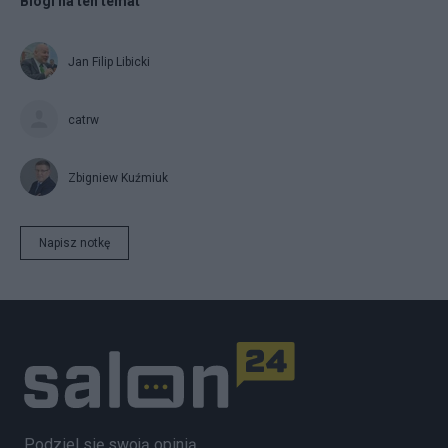
Blogi na ten temat
Jan Filip Libicki
catrw
Zbigniew Kuźmiuk
Napisz notkę
Podziel się swoją opinią