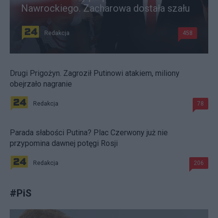
Nawrockiego. Zacharowa dostała szału
Redakcja
458
Drugi Prigożyn. Zagroził Putinowi atakiem, miliony
obejrzało nagranie
Redakcja
78
Parada słabości Putina? Plac Czerwony już nie
przypomina dawnej potęgi Rosji
Redakcja
206
#
PiS