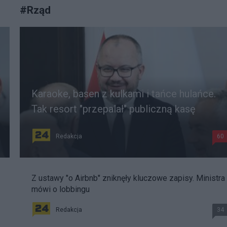
#
Rząd
Karaoke, basen z kulkami i tańce hulańce.
Tak resort "przepalał" publiczną kasę
Redakcja
60
Z ustawy "o Airbnb" zniknęły kluczowe zapisy. Ministra
mówi o lobbingu
Redakcja
34