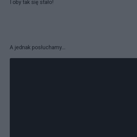
I oby tak się stało!
A jednak posłuchamy...