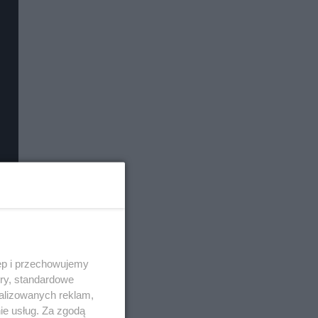
ęp i przechowujemy
ory, standardowe
alizowanych reklam,
ie usług. Za zgodą