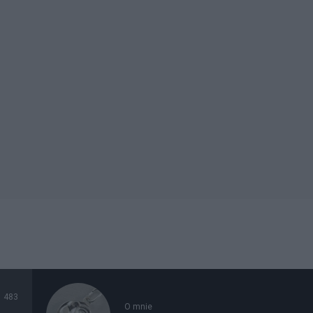
483
O mnie