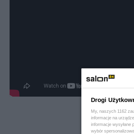
Drogi Użytkow
My, naszych 1162 zau
informacje na urządze
informacje wysyłane 
wybór spersonalizowan