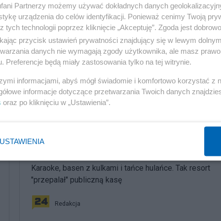
fani Partnerzy możemy używać dokładnych danych geolokalizacyjn
tykę urządzenia do celów identyfikacji. Ponieważ cenimy Twoją pry
z tych technologii poprzez kliknięcie „Akceptuję”. Zgoda jest dobro
ikając przycisk ustawień prywatności znajdujący się w lewym dolny
etwarzania danych nie wymagają zgody użytkownika, ale masz prawo 
. Preferencje będą miały zastosowania tylko na tej witrynie.
szymi informacjami, abyś mógł świadomie i komfortowo korzystać z
gółowe informacje dotyczące przetwarzania Twoich danych znajdzi
s
oraz po kliknięciu w „Ustawienia”.
komentuj
38
Obserwuj notkę
USTAWIENIA
Polityka
Karaoke, basen z kulkami i tańce hulańce. Tak resort
"przepalał" publiczną kasę
Redakcja