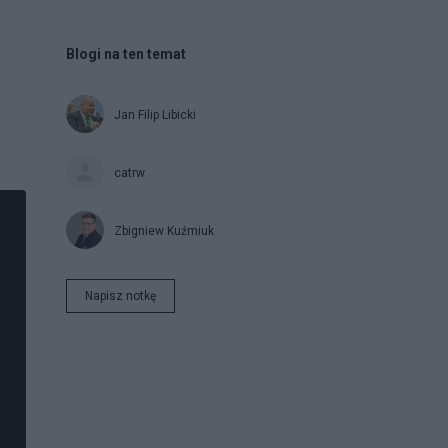
Blogi na ten temat
Jan Filip Libicki
catrw
Zbigniew Kuźmiuk
Napisz notkę