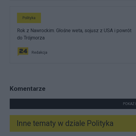
Polityka
Rok z Nawrockim. Głośne weta, sojusz z USA i powrót
do Trójmorza
Redakcja
Komentarze
POKAŻ 
Inne tematy w dziale
Polityka