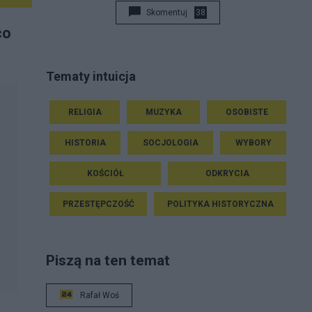
Skomentuj
38
co
Tematy intuicja
RELIGIA
MUZYKA
OSOBISTE
HISTORIA
SOCJOLOGIA
WYBORY
KOŚCIÓŁ
ODKRYCIA
PRZESTĘPCZOŚĆ
POLITYKA HISTORYCZNA
Piszą na ten temat
Rafał Woś