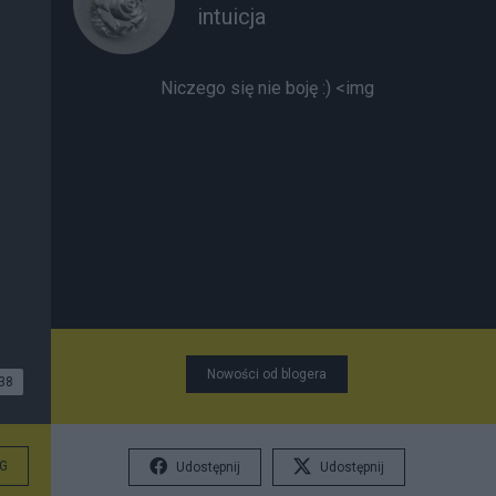
intuicja
Niczego się nie boję :)
<img
Nowości od blogera
38
G
Udostępnij
Udostępnij