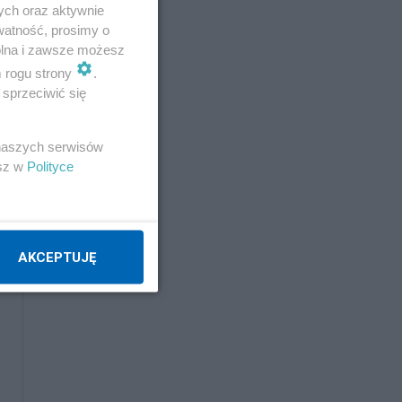
ych oraz aktywnie
watność, prosimy o
wolna i zawsze możesz
m rogu strony
.
sprzeciwić się
 naszych serwisów
esz w
Polityce
AKCEPTUJĘ