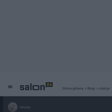
Strona główna
Blogi
intuicja
intuicja