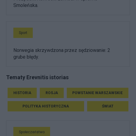
Smoleńska.
Sport
Norwegia skrzywdzona przez sędziowanie: 2
grube błędy.
Tematy Erevnitis istorias
HISTORIA
ROSJA
POWSTANIE WARSZAWSKIE
POLITYKA HISTORYCZNA
ŚWIAT
Społeczeństwo