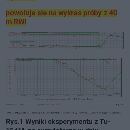
powołuje sie na wykres próby z 40
m RW!
Rys.1 Wyniki eksperymentu z Tu-