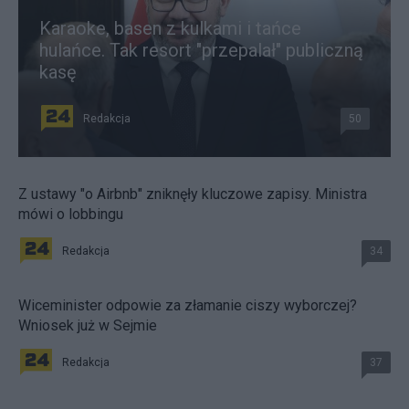
Karaoke, basen z kulkami i tańce
hulańce. Tak resort "przepalał" publiczną
kasę
Redakcja
50
Z ustawy "o Airbnb" zniknęły kluczowe zapisy. Ministra
mówi o lobbingu
Redakcja
34
Wiceminister odpowie za złamanie ciszy wyborczej?
Wniosek już w Sejmie
Redakcja
37