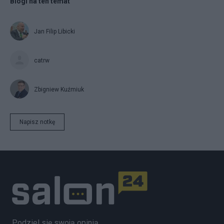
Blogi na ten temat
Jan Filip Libicki
catrw
Zbigniew Kuźmiuk
Napisz notkę
Podziel się swoją opinią