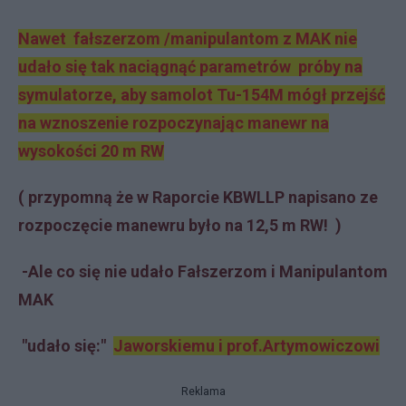
Nawet fałszerzom /manipulantom z MAK nie
udało się tak naciągnąć parametrów próby na
symulatorze, aby samolot Tu-154M mógł przejść
na wznoszenie rozpoczynając manewr na
wysokości 20 m RW
( przypomną że w Raporcie KBWLLP napisano ze
rozpoczęcie manewru było na 12,5 m RW! )
-Ale co się nie udało Fałszerzom i Manipulantom
MAK
"udało się:"
Jaworskiemu i prof.Artymowiczowi
Reklama