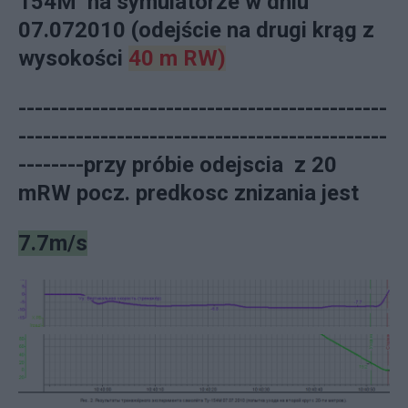
154M na symulatorze w dniu
07.072010 (odejście na drugi krąg z
wysokości
40 m RW)
---------------------------------------------
---------------------------------------------
--------przy próbie odejscia z 20
mRW pocz. predkosc znizania jest
7.7m/s