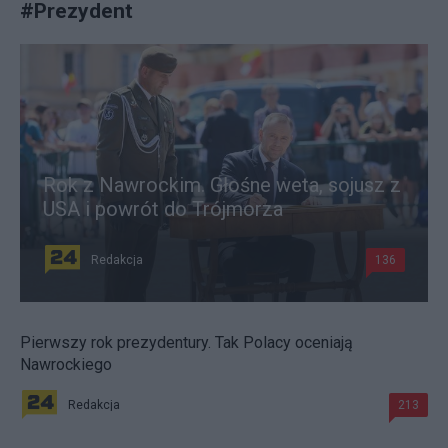
#
Prezydent
Rok z Nawrockim. Głośne weta, sojusz z
USA i powrót do Trójmorza
Redakcja
136
Pierwszy rok prezydentury. Tak Polacy oceniają
Nawrockiego
Redakcja
213