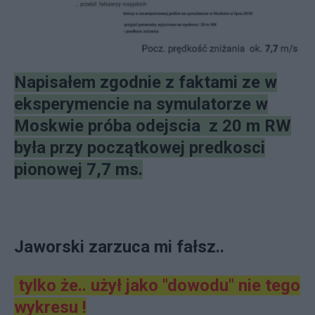
Napisałem zgodnie z faktami ze w
eksperymencie na symulatorze w
Moskwie próba odejscia z 20 m RW
była przy początkowej predkosci
pionowej 7,7 ms.
Jaworski zarzuca mi fałsz..
tylko że.. użył jako "dowodu" nie tego
wykresu !