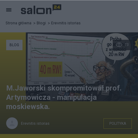
Strona główna
Blogi
Erevnitis istorias
73
BLOG
M.Jaworski skompromitował prof.
Artymowicza - manipulacja
moskiewska.
Erevnitis istorias
POLITYKA
prezentacja- AI