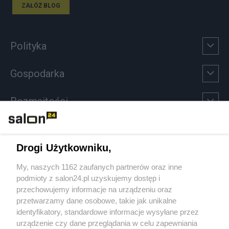
ZAŁÓŻ BLOG
Polityka
Gospodarka
Rozmaitości
Technologie
Drogi Użytkowniku,
Sport
My, naszych 1162 zaufanych partnerów oraz inne
podmioty z salon24.pl uzyskujemy dostęp i
Społeczeństwo
przechowujemy informacje na urządzeniu oraz
przetwarzamy dane osobowe, takie jak unikalne
Kultura
identyfikatory, standardowe informacje wysyłane przez
urządzenie czy dane przeglądania w celu zapewniania