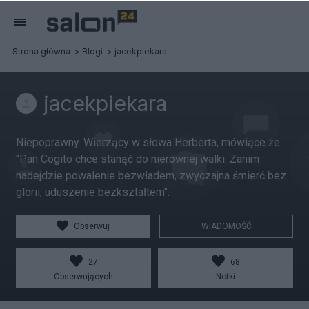
Strona główna
Blogi
jacekpiekara
jacekpiekara
Niepoprawny. Wierzący w słowa Herberta, mówiące że
"Pan Cogito chce stanąć do nierównej walki. Zanim
nadejdzie powalenie bezwładem, zwyczajna śmierć bez
glorii, uduszenie bezkształtem".
Obserwuj
WIADOMOŚĆ
27
68
Obserwujących
Notki