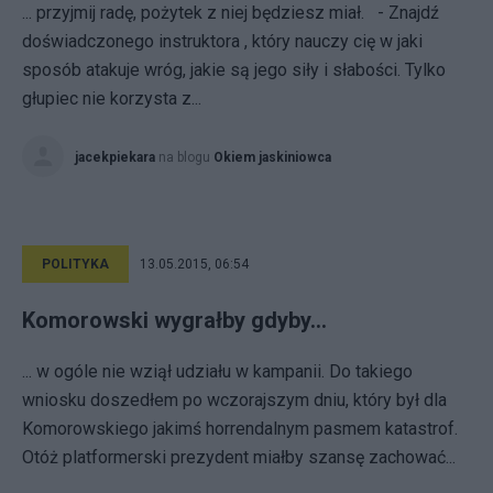
... przyjmij radę, pożytek z niej będziesz miał. - Znajdź
doświadczonego instruktora , który nauczy cię w jaki
sposób atakuje wróg, jakie są jego siły i słabości. Tylko
głupiec nie korzysta z...
jacekpiekara
na blogu
Okiem jaskiniowca
POLITYKA
13.05.2015, 06:54
Komorowski wygrałby gdyby...
... w ogóle nie wziął udziału w kampanii. Do takiego
wniosku doszedłem po wczorajszym dniu, który był dla
Komorowskiego jakimś horrendalnym pasmem katastrof.
Otóż platformerski prezydent miałby szansę zachować...