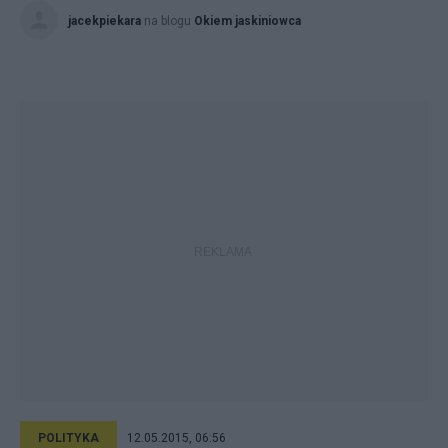
jacekpiekara
na blogu
Okiem jaskiniowca
POLITYKA
12.05.2015, 06:56