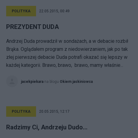
POLITYKA
22.05.2015, 00:49
PREZYDENT DUDA
Andrzej Duda prowadził w sondażach, a w debacie rozbił
Brąka. Oglądałem program z niedowierzaniem, jak po tak
złej pierwszej debacie Duda potrafi okazać się lepszy w
każdej kategorii. Brawo, brawo, brawo, mamy właśnie...
jacekpiekara
na blogu
Okiem jaskiniowca
POLITYKA
20.05.2015, 12:17
Radzimy Ci, Andrzeju Dudo...