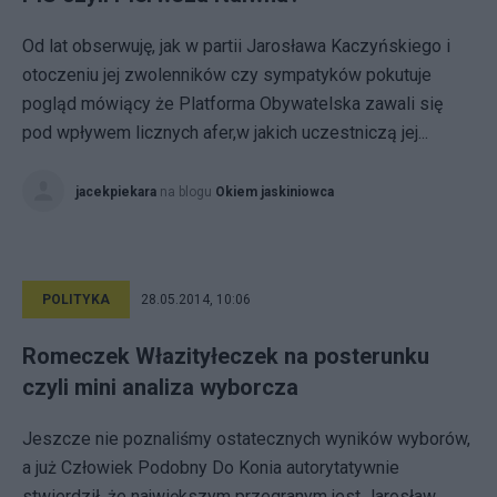
Od lat obserwuję, jak w partii Jarosława Kaczyńskiego i
otoczeniu jej zwolenników czy sympatyków pokutuje
pogląd mówiący że Platforma Obywatelska zawali się
pod wpływem licznych afer,w jakich uczestniczą jej...
jacekpiekara
na blogu
Okiem jaskiniowca
POLITYKA
28.05.2014, 10:06
Romeczek Włazityłeczek na posterunku
czyli mini analiza wyborcza
Jeszcze nie poznaliśmy ostatecznych wyników wyborów,
a już Człowiek Podobny Do Konia autorytatywnie
stwierdził, że największym przegranym jest Jarosław