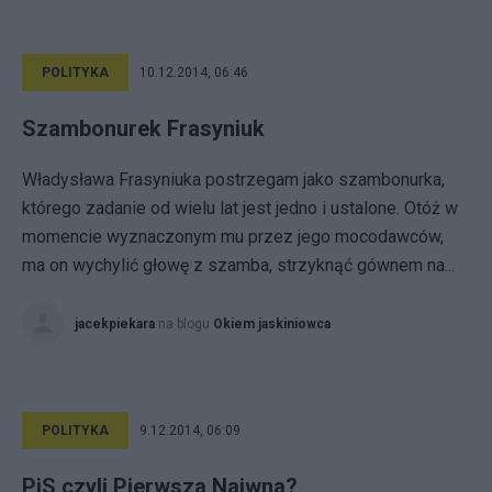
POLITYKA
10.12.2014, 06:46
Szambonurek Frasyniuk
Władysława Frasyniuka postrzegam jako szambonurka,
którego zadanie od wielu lat jest jedno i ustalone. Otóż w
momencie wyznaczonym mu przez jego mocodawców,
ma on wychylić głowę z szamba, strzyknąć gównem na...
jacekpiekara
na blogu
Okiem jaskiniowca
POLITYKA
9.12.2014, 06:09
PiS czyli Pierwsza Naiwna?