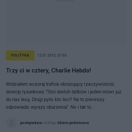
POLITYKA
12.01.2015, 07:03
Trzy ci w cztery, Charlie Hebdo!
Widziałem wczoraj trafnie obrazujący rzeczywistość
dowcip rysunkowy. "Stoi dwóch talibów i jeden mówi: już
do nas lecą. Drugi pyta: kto leci? Na to pierwszy
odpowiada: wyrazy oburzenia”. No i tak to...
jacekpiekara
na blogu
Okiem jaskiniowca