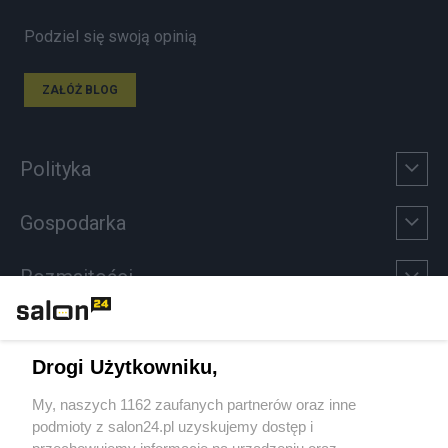
Podziel się swoją opinią
ZAŁÓŻ BLOG
Polityka
Gospodarka
Rozmaitości
Technologie
Drogi Użytkowniku,
Sport
My, naszych 1162 zaufanych partnerów oraz inne
podmioty z salon24.pl uzyskujemy dostęp i
Społeczeństwo