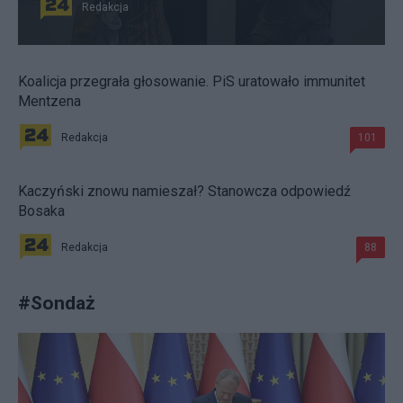
Redakcja
Koalicja przegrała głosowanie. PiS uratowało immunitet
Mentzena
Redakcja
101
Kaczyński znowu namieszał? Stanowcza odpowiedź
Bosaka
Redakcja
88
#
Sondaż