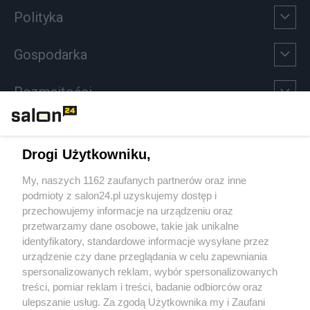
Polityka
Gospodarka
Rozmaitości
Technologie
Drogi Użytkowniku,
Sport
My, naszych 1162 zaufanych partnerów oraz inne
podmioty z salon24.pl uzyskujemy dostęp i
Społeczeństwo
przechowujemy informacje na urządzeniu oraz
przetwarzamy dane osobowe, takie jak unikalne
Kultura
identyfikatory, standardowe informacje wysyłane przez
urządzenie czy dane przeglądania w celu zapewniania
spersonalizowanych reklam, wybór spersonalizowanych
treści, pomiar reklam i treści, badanie odbiorców oraz
ulepszanie usług. Za zgodą Użytkownika my i Zaufani
X
Facebook
Instagram
Youtube