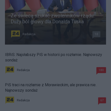
Ze świecą szukać zwolenników rządu.
Duży ból głowy dla Donalda Tuska
Redakcja
10
IBRiS: Najsłabszy PiS w historii po rozłamie. Najnowszy
sondaż
Redakcja
180
PiS traci na rozłamie z Morawieckim, ale prawica nie.
Najnowszy sondaż
Redakcja
67