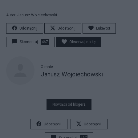
Autor: Janusz Wojciechowski
Udostępnij
Udostępnij
Lubię to!
Skomentuj
467
Obserwuj notkę
O mnie
Janusz Wojciechowski
Nowości od blogera
Udostępnij
Udostępnij
Skomentuj
467