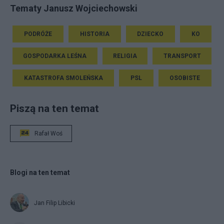
Tematy Janusz Wojciechowski
PODRÓŻE
HISTORIA
DZIECKO
KO
GOSPODARKA LEŚNA
RELIGIA
TRANSPORT
KATASTROFA SMOLEŃSKA
PSL
OSOBISTE
Piszą na ten temat
Rafał Woś
Blogi na ten temat
Jan Filip Libicki