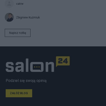
catrw
Zbigniew Kuźmiuk
Napisz notkę
Podziel się swoją opinią
ZAŁÓŻ BLOG