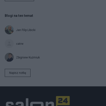
Blogi na ten temat
Jan Filip Libicki
catrw
Zbigniew Kuźmiuk
Napisz notkę