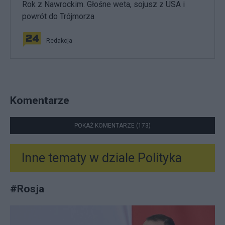
Rok z Nawrockim. Głośne weta, sojusz z USA i
powrót do Trójmorza
Redakcja
Komentarze
POKAŻ KOMENTARZE (173)
Inne tematy w dziale
Polityka
#
Rosja