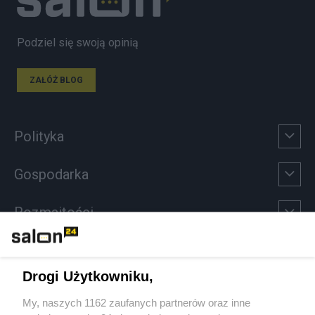
Podziel się swoją opinią
ZAŁÓŻ BLOG
Polityka
Gospodarka
Rozmaitości
Technologie
Drogi Użytkowniku,
Sport
My, naszych 1162 zaufanych partnerów oraz inne