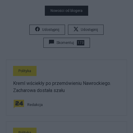
Nowości od blogera
Udostępnij
Udostępnij
Skomentuj
173
Polityka
Kreml wściekły po przemówieniu Nawrockiego.
Zacharowa dostała szału
Redakcja
Polityka