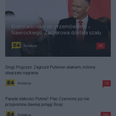
Kreml wściekły po przemówieniu
Nawrockiego. Zacharowa dostała szału
Redakcja
85
Drugi Prigożyn. Zagroził Putinowi atakiem, miliony
obejrzało nagranie
Redakcja
78
Parada słabości Putina? Plac Czerwony już nie
przypomina dawnej potęgi Rosji
Redakcja
206