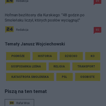
Redakcja
89
Hofman bezlitosny dla Kurskiego. "48 godzin po
Smoleńsku liczył, których posłów wyciągnąć"
Redakcja
85
Tematy Janusz Wojciechowski
PODRÓŻE
HISTORIA
DZIECKO
KO
GOSPODARKA LEŚNA
RELIGIA
TRANSPORT
KATASTROFA SMOLEŃSKA
PSL
OSOBISTE
Piszą na ten temat
Rafał Woś