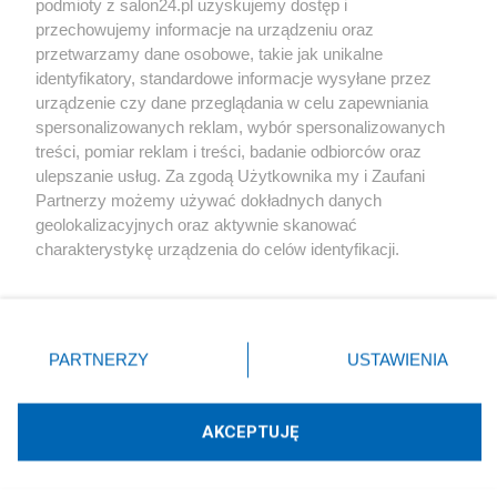
podmioty z salon24.pl uzyskujemy dostęp i
Społeczeństwo
przechowujemy informacje na urządzeniu oraz
przetwarzamy dane osobowe, takie jak unikalne
Kultura
identyfikatory, standardowe informacje wysyłane przez
urządzenie czy dane przeglądania w celu zapewniania
spersonalizowanych reklam, wybór spersonalizowanych
treści, pomiar reklam i treści, badanie odbiorców oraz
ulepszanie usług. Za zgodą Użytkownika my i Zaufani
X
Facebook
Instagram
Youtube
Partnerzy możemy używać dokładnych danych
geolokalizacyjnych oraz aktywnie skanować
charakterystykę urządzenia do celów identyfikacji.
Web Content Media sp. z o. o. © 2022
Ponieważ cenimy Twoją prywatność, prosimy o zgodę na
korzystanie z tych technologii poprzez kliknięcie
„Akceptuję”. Zgoda jest dobrowolna i zawsze możesz ją
Pomoc
O nas
Praca
Reklama
Kontakt
zmienić/wycofać klikając przycisk ustawień prywatności
PARTNERZY
USTAWIENIA
znajdujący się w lewym dolnym rogu strony
. Niektóre
rodzaje przetwarzania danych nie wymagają zgody
użytkownika, ale masz prawo sprzeciwić się takiemu
AKCEPTUJĘ
przetwarzaniu. Preferencje będą miały zastosowania tylko
Technologię dostarcza:
W3media.pl
na tej witrynie.