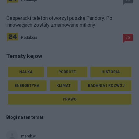
Desperacki telefon otworzył puszkę Pandory. Po
innowacjach zostały zmarnowane miliony
Redakcja
75
Tematy kejow
NAUKA
PODRÓŻE
HISTORIA
ENERGETYKA
KLIMAT
BADANIA I ROZWÓJ
PRAWO
Blogi na ten temat
marek.w