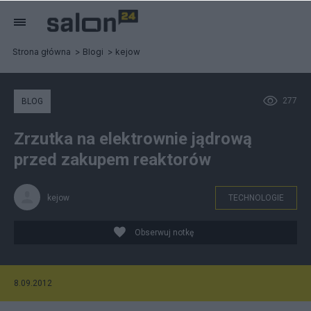
Strona główna
Blogi
kejow
277
BLOG
Zrzutka na elektrownie jądrową
przed zakupem reaktorów
kejow
TECHNOLOGIE
Obserwuj notkę
8.09.2012