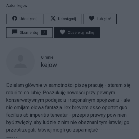
Autor: kejow
Udostępnij
Udostępnij
Lubię to!
Skomentuj
7
Obserwuj notkę
O mnie
kejow
Działam głównie w samotności piszę pracuję - staram się
robić to co lubię. Poszukuję nowości przy pewnym
konserwatywnym podejściu i racjonalnym spojrzeniu - ale
nie omijam słowa fantazja. lex brevem esse oportet quo
facilius ab imperitis teneatur - przepis prawny powinien
być zwięzły, aby ludzie z nim nie obeznani tym łatwiej go
przestrzegali, łatwiej mogli go zapamiętać ------------------
------