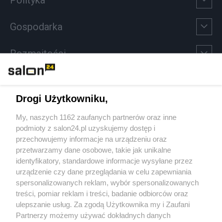
Gospodarka
Rozmaitości
Technologie
Drogi Użytkowniku,
Sport
My, naszych 1162 zaufanych partnerów oraz inne
podmioty z salon24.pl uzyskujemy dostęp i
Społeczeństwo
przechowujemy informacje na urządzeniu oraz
przetwarzamy dane osobowe, takie jak unikalne
Kultura
identyfikatory, standardowe informacje wysyłane przez
urządzenie czy dane przeglądania w celu zapewniania
spersonalizowanych reklam, wybór spersonalizowanych
treści, pomiar reklam i treści, badanie odbiorców oraz
ulepszanie usług. Za zgodą Użytkownika my i Zaufani
X
Facebook
Instagram
Youtube
Partnerzy możemy używać dokładnych danych