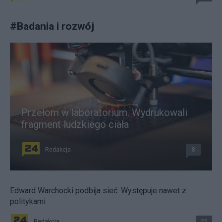
#
Badania i rozwój
Przełom w laboratorium. Wydrukowali
fragment ludzkiego ciała
Redakcja
8
Edward Warchocki podbija sieć. Występuje nawet z
politykami
Redakcja
25