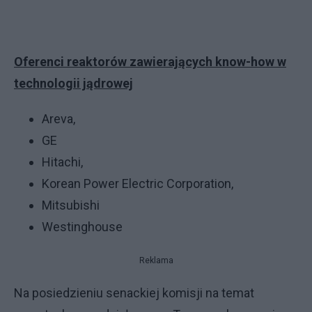
Oferenci reaktorów zawierających know-how w
technologii jądrowej
Areva,
GE
Hitachi,
Korean Power Electric Corporation,
Mitsubishi
Westinghouse
Reklama
Na posiedzieniu senackiej komisji na temat