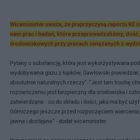
Wiceminister uważa, że praprzyczyną raportu KE n
nam prac i badań, które przeprowadzaliśmy, dość
środowiskowych przy pracach związanych z wyd
Pytany o substancję, która jest wykorzystywana po
wydobywania gazu z łupków, Gawłowski powiedział, że
absolutnie naturalnych rzeczy". "Jest tam trochę ch
rozcieńczeniu jest bezpieczny dla środowiska i człow
zatwierdzane - co do składu i ilości, jaka ma być u
Górniczego jeszcze przed rozpoczęciem wiercenia. 
jawne i dostępne" - dodał wiceminister.