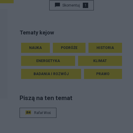
Skomentuj
1
Tematy kejow
NAUKA
PODRÓŻE
HISTORIA
ENERGETYKA
KLIMAT
BADANIA I ROZWÓJ
PRAWO
Piszą na ten temat
Rafał Woś