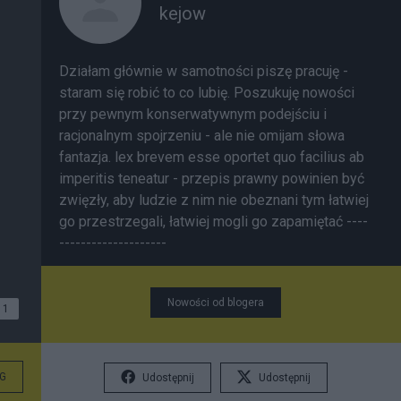
kejow
Działam głównie w samotności piszę pracuję -
staram się robić to co lubię. Poszukuję nowości
przy pewnym konserwatywnym podejściu i
racjonalnym spojrzeniu - ale nie omijam słowa
fantazja. lex brevem esse oportet quo facilius ab
imperitis teneatur - przepis prawny powinien być
zwięzły, aby ludzie z nim nie obeznani tym łatwiej
go przestrzegali, łatwiej mogli go zapamiętać ----
--------------------
Nowości od blogera
1
G
Udostępnij
Udostępnij