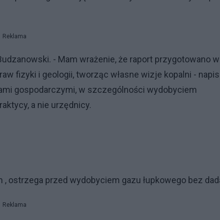
Reklama
j Budzanowski. - Mam wrażenie, że raport przygotowano w
w fizyki i geologii, tworząc własne wizje kopalni - napis
wami gospodarczymi, w szczególności wydobyciem
ktycy, a nie urzędnicy.
m , ostrzega przed wydobyciem gazu łupkowego bez dad
Reklama