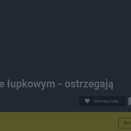
ie łupkowym - ostrzegają
Obserwuj notkę
BLO