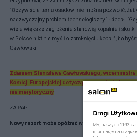
Przypomniał, że zanieczyszczona osadem woda jes
"Oczywiście temu osadowi nie można pozwolić, żeby pr
nadzwyczajny problem technologiczny" - dodał. "G
wiele większe zagrożenie stanowią kopalnie i skutki
w Polsce nikt nie myśli o zamknięciu kopalń, bo byś
Gawłowski.
Zdaniem Stanisława Gawłowskiego, wiceministra ś
Komisji Europejskiej dotyczące zagrożeń płynącyc
nie merytoryczny
ZA PAP
Drogi Użytkow
Nowy raport może opóźnić wydobycie gazu go w P
My, naszych 1162 zau
informacje na urządze