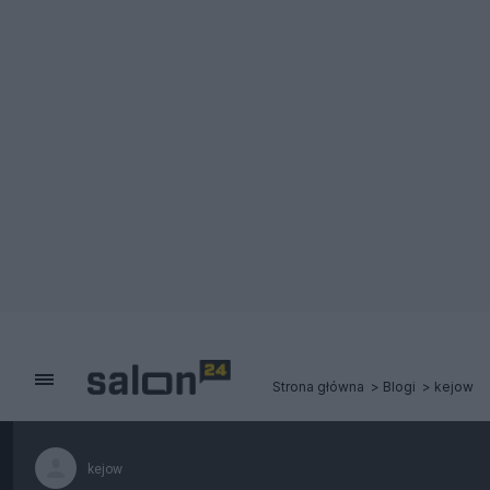
Strona główna
Blogi
kejow
kejow