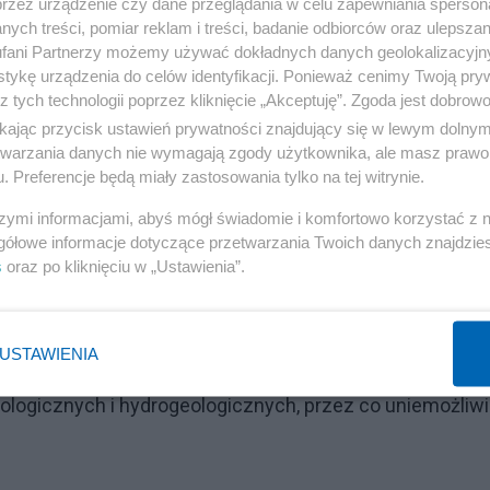
przez urządzenie czy dane przeglądania w celu zapewniania sperson
Reklama
ych treści, pomiar reklam i treści, badanie odbiorców oraz ulepszan
fani Partnerzy możemy używać dokładnych danych geolokalizacyjn
ej w Fundacji im. Kazimierza Pułaskiego, dr Mariusz Rusz
tykę urządzenia do celów identyfikacji. Ponieważ cenimy Twoją pry
wego w Europie, ale na pewno opóźni jego eksploatację. "T
z tych technologii poprzez kliknięcie „Akceptuję”. Zgoda jest dobro
ył.
ikając przycisk ustawień prywatności znajdujący się w lewym dolny
etwarzania danych nie wymagają zgody użytkownika, ale masz prawo 
. Preferencje będą miały zastosowania tylko na tej witrynie.
a w dziedzinie energii, klimatu i środowiska wydała w
raca uwagę na zagrożenia płynące z wydobycia i eksploata
szymi informacjami, abyś mógł świadomie i komfortowo korzystać z
gółowe informacje dotyczące przetwarzania Twoich danych znajdzi
grożeniami mogą być zanieczyszczenie wód gruntowych,
s
oraz po kliknięciu w „Ustawienia”.
cy podali jako przykład m.in. unijną dyrektywę o ocenie
USTAWIENIA
rzy dużych projektach budowlanych i wydobywczych. Wed
ologicznych i hydrogeologicznych, przez co uniemożliwi