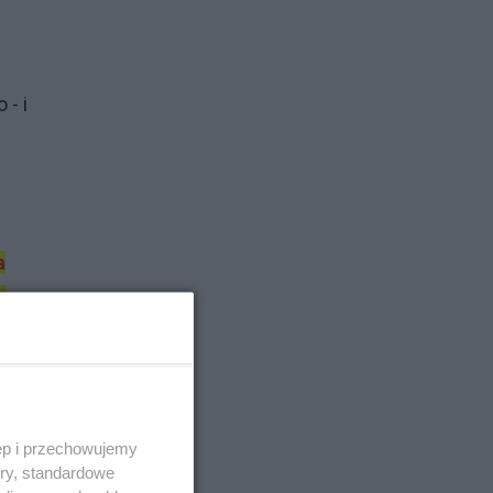
 - i
a
a
ęp i przechowujemy
ory, standardowe