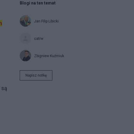
Blogi na ten temat
Jan Filip Libicki
h
catrw
Zbigniew Kuźmiuk
Napisz notkę
 są