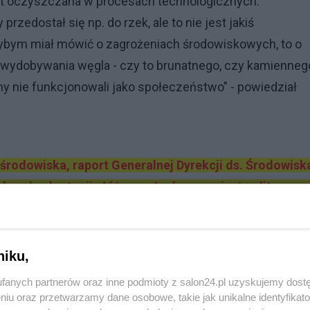
t oczyszczana w procesach technologicznych.
zedostał się np. do rzek, ale to nie jest jakiś
dybym miał mówić o zagrożeniach środowiskowych, to o
 wydobywania węgla - czy to brunatnego, czy kamiennego
my nie funkcjonowali jako społeczeństwo" - powiedział
rodowiska, raport Generalnej Dyrekcji ds. Środowisk
h z eksploatacji złóż gazu łupkowego jest polityczny 
niku,
olsce
fanych partnerów oraz inne podmioty z salon24.pl uzyskujemy dost
niu oraz przetwarzamy dane osobowe, takie jak unikalne identyfikat