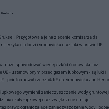
Reklama
rukseli. Przygotowała je na zlecenie komisarza ds.
a ryzyka dla ludzi i środowiska oraz luki w prawie UE
ków może spowodować więcej szkód środowisku niż
e UE - ustanowionym przed gazem łupkowym - są luki i
 UE - poinformował rzecznik KE ds. środowiska Joe Henn
 łupkowego wymienił zanieczyszczenie wody gruntowej
dzania skały łupkowej oraz zwiększone emisje
y też prawo ograniczające zanieczyszczenie wody i odpa