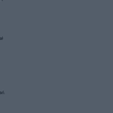
ał
ań.