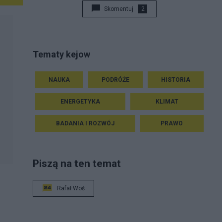
Skomentuj
2
Tematy kejow
NAUKA
PODRÓŻE
HISTORIA
ENERGETYKA
KLIMAT
BADANIA I ROZWÓJ
PRAWO
Piszą na ten temat
Rafał Woś