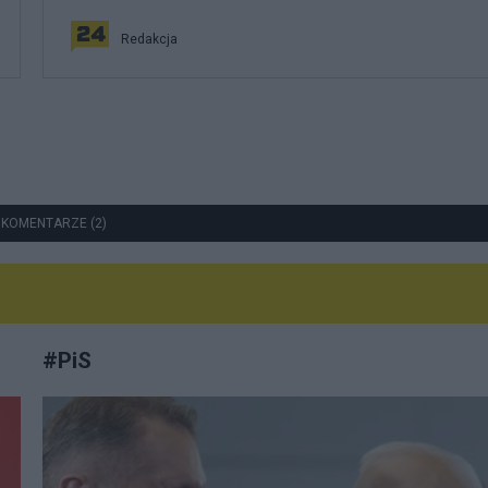
Redakcja
 KOMENTARZE (2)
#
PiS