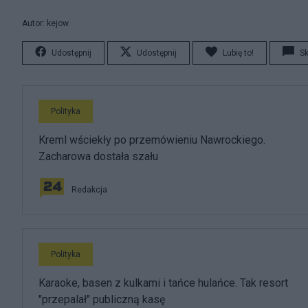
Autor: kejow
Udostępnij
Udostępnij
Lubię to!
S
Polityka
Kreml wściekły po przemówieniu Nawrockiego.
Zacharowa dostała szału
Redakcja
Polityka
Karaoke, basen z kulkami i tańce hulańce. Tak resort
"przepalał" publiczną kasę