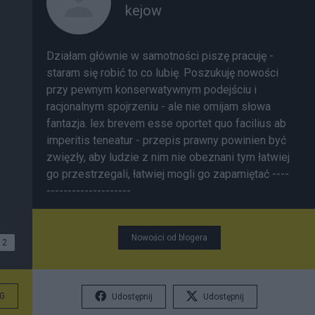
kejow
Działam głównie w samotności piszę pracuję -
staram się robić to co lubię. Poszukuję nowości
przy pewnym konserwatywnym podejściu i
racjonalnym spojrzeniu - ale nie omijam słowa
fantazja. lex brevem esse oportet quo facilius ab
imperitis teneatur - przepis prawny powinien być
zwięzły, aby ludzie z nim nie obeznani tym łatwiej
go przestrzegali, łatwiej mogli go zapamiętać ----
--------------------
Nowości od blogera
2
G
Udostępnij
Udostępnij