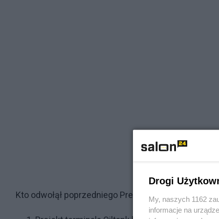
Drogi Użytkow
Kto odwołął poprzedniego Prezes PERN Soszyńskie
My, naszych 1162 zau
informacje na urządze