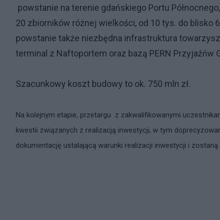
powstanie na terenie gdańskiego Portu Północnego,
20 zbiorników różnej wielkości, od 10 tys. do blisk
powstanie także niezbędna infrastruktura towarzyszą
terminal z Naftoportem oraz bazą PERN Przyjaźńw 
Szacunkowy koszt budowy to ok. 750 mln zł.
Na kolejnym etapie, przetargu z zakwalifikowanymi uczestnik
kwestii związanych z realizacją inwestycji, w tym doprecyzow
dokumentację ustalającą warunki realizacji inwestycji i zostan