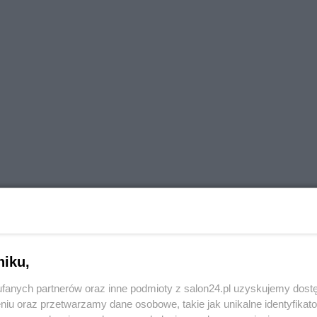
niku,
go.
fanych partnerów oraz inne podmioty z salon24.pl uzyskujemy dost
niu oraz przetwarzamy dane osobowe, takie jak unikalne identyfikat