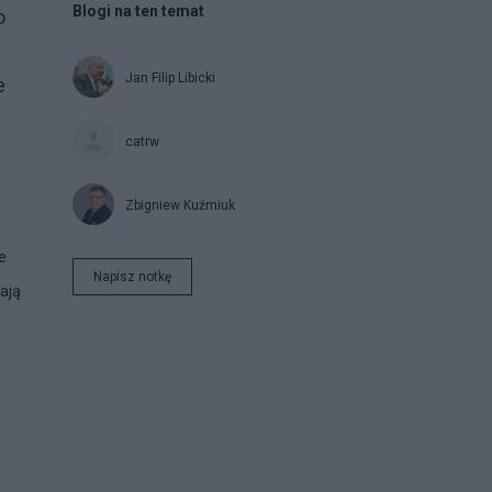
Blogi na ten temat
o
Jan Filip Libicki
e
catrw
Zbigniew Kuźmiuk
e
Napisz notkę
ają