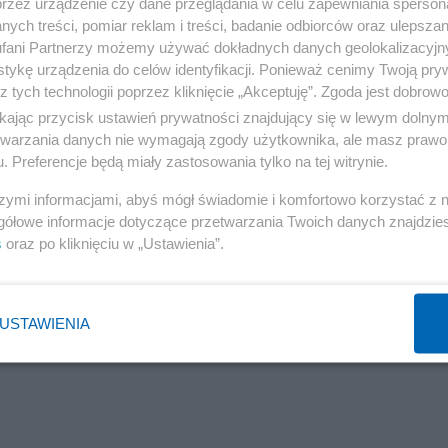
resów Rafinerii LOTOS?
przez urządzenie czy dane przeglądania w celu zapewniania sperson
ych treści, pomiar reklam i treści, badanie odbiorców oraz ulepszan
 terminali w Bałtijsku i Kalingradzie i przykładem działa
fani Partnerzy możemy używać dokładnych danych geolokalizacyjn
tykę urządzenia do celów identyfikacji. Ponieważ cenimy Twoją pry
z tych technologii poprzez kliknięcie „Akceptuję”. Zgoda jest dobro
mu Zarządu Portu MorskiegoGdańsk i władz Gdańska
ikając przycisk ustawień prywatności znajdujący się w lewym dolny
ator zbożowy w Porcie Północnym ,fiasku budowy termina
etwarzania danych nie wymagają zgody użytkownika, ale masz prawo 
asta Gdańska w związku z otwargiem
ofert
na budowę
. Preferencje będą miały zastosowania tylko na tej witrynie.
szymi informacjami, abyś mógł świadomie i komfortowo korzystać z
tów dla ochrony interesu portu Gdyńskiego i terminala
gółowe informacje dotyczące przetwarzania Twoich danych znajdzi
s
oraz po kliknięciu w „Ustawienia”.
Odessa Brody Gdańsk
e jeszcze??
USTAWIENIA