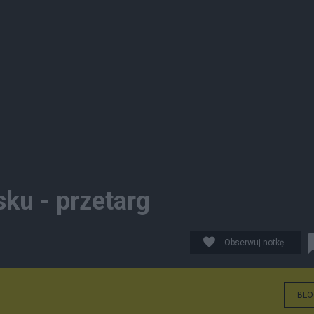
ku - przetarg
Obserwuj notkę
BLO