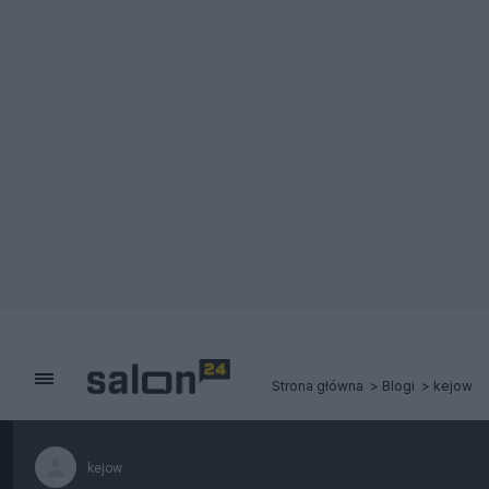
Strona główna
Blogi
kejow
kejow