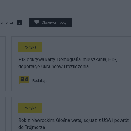
komentuj
2
Obserwuj notkę
Polityka
PiS odkrywa karty. Demografia, mieszkania, ETS,
deportacje Ukraińców i rozliczenia
Redakcja
Polityka
Rok z Nawrockim. Głośne weta, sojusz z USA i powrót
do Trójmorza