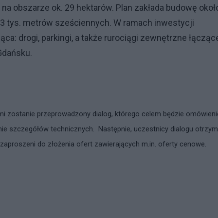
 na obszarze ok. 29 hektarów. Plan zakłada budowę okoł
o 63 tys. metrów sześciennych. W ramach inwestycji
ca: drogi, parkingi, a także rurociągi zewnętrzne łącząc
Gdańsku.
ami zostanie przeprowadzony dialog, którego celem będzie omówieni
anie szczegółów technicznych. Następnie, uczestnicy dialogu otrzym
ą zaproszeni do złożenia ofert zawierających m.in. oferty cenowe.