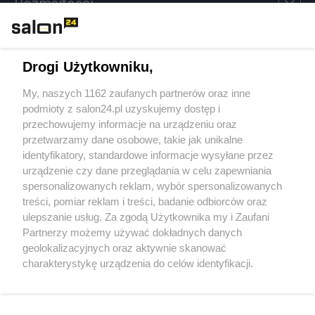
Rozmaitości
Technologie
Drogi Użytkowniku,
Sport
My, naszych 1162 zaufanych partnerów oraz inne
podmioty z salon24.pl uzyskujemy dostęp i
Społeczeństwo
przechowujemy informacje na urządzeniu oraz
przetwarzamy dane osobowe, takie jak unikalne
Kultura
identyfikatory, standardowe informacje wysyłane przez
urządzenie czy dane przeglądania w celu zapewniania
spersonalizowanych reklam, wybór spersonalizowanych
treści, pomiar reklam i treści, badanie odbiorców oraz
ulepszanie usług. Za zgodą Użytkownika my i Zaufani
X
Facebook
Instagram
Youtube
Partnerzy możemy używać dokładnych danych
geolokalizacyjnych oraz aktywnie skanować
charakterystykę urządzenia do celów identyfikacji.
Web Content Media sp. z o. o. © 2022
Ponieważ cenimy Twoją prywatność, prosimy o zgodę na
korzystanie z tych technologii poprzez kliknięcie
„Akceptuję”. Zgoda jest dobrowolna i zawsze możesz ją
Pomoc
O nas
Praca
Reklama
Kontakt