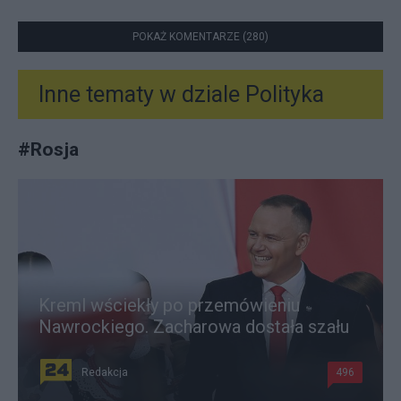
POKAŻ KOMENTARZE (280)
Inne tematy w dziale
Polityka
#
Rosja
Kreml wściekły po przemówieniu
Nawrockiego. Zacharowa dostała szału
Redakcja
496