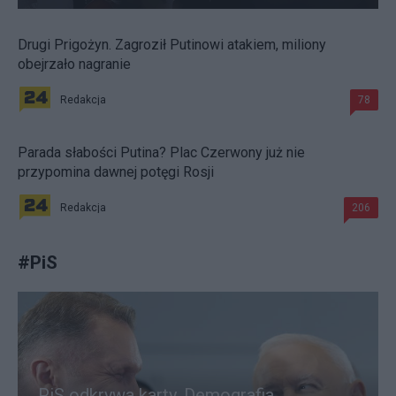
Drugi Prigożyn. Zagroził Putinowi atakiem, miliony
obejrzało nagranie
Redakcja
78
Parada słabości Putina? Plac Czerwony już nie
przypomina dawnej potęgi Rosji
Redakcja
206
#
PiS
PiS odkrywa karty. Demografia,