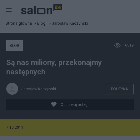
Strona główna
Blogi
Jarosław Kaczyński
16519
BLOG
Są nas miliony, przekonajmy
następnych
Jarosław Kaczyński
POLITYKA
Obserwuj notkę
7.10.2011