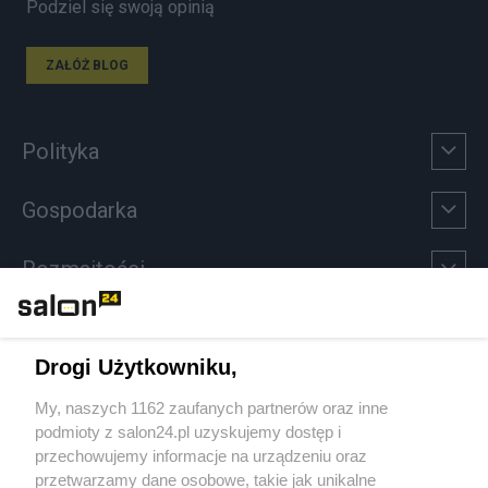
Podziel się swoją opinią
ZAŁÓŻ BLOG
Polityka
Gospodarka
Rozmaitości
Technologie
Drogi Użytkowniku,
Sport
My, naszych 1162 zaufanych partnerów oraz inne
podmioty z salon24.pl uzyskujemy dostęp i
Społeczeństwo
przechowujemy informacje na urządzeniu oraz
przetwarzamy dane osobowe, takie jak unikalne