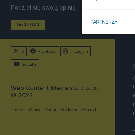
Podziel się swoją opinią
PARTNERZY
ZAŁÓŻ BLOG
X
Facebook
Instagram
Youtube
Web Content Media sp. z o. o.
© 2022
Pomoc
O nas
Praca
Reklama
Kontakt