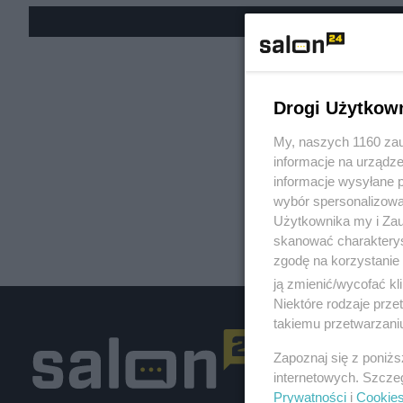
« W
Drogi Użytkow
My, naszych 1160 zau
informacje na urządze
informacje wysyłane 
wybór spersonalizowan
Użytkownika my i Zau
skanować charakterys
zgodę na korzystanie 
ją zmienić/wycofać kl
Niektóre rodzaje prz
takiemu przetwarzaniu
Zapoznaj się z poniż
internetowych. Szcze
Prywatności
i
Cookie