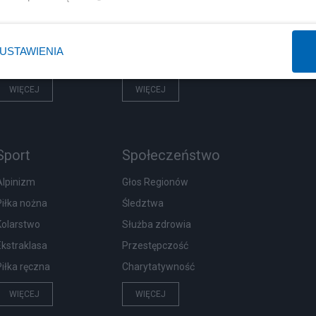
Prezydent
Centralny Port Komunikacyjny
NATO
Inwestycje
USTAWIENIA
KO
Podatki
WIĘCEJ
WIĘCEJ
Sport
Społeczeństwo
Alpinizm
Głos Regionów
Piłka nożna
Śledztwa
Kolarstwo
Służba zdrowia
Ekstraklasa
Przestępczość
Piłka ręczna
Charytatywność
WIĘCEJ
WIĘCEJ