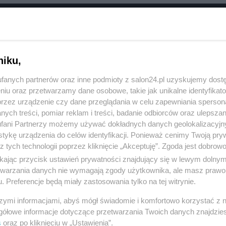
RÓĆ DO NOTKI
niku,
fanych partnerów oraz inne podmioty z salon24.pl uzyskujemy dost
niu oraz przetwarzamy dane osobowe, takie jak unikalne identyfikat
przez urządzenie czy dane przeglądania w celu zapewniania sperson
ych treści, pomiar reklam i treści, badanie odbiorców oraz ulepszan
fani Partnerzy możemy używać dokładnych danych geolokalizacyjn
tykę urządzenia do celów identyfikacji. Ponieważ cenimy Twoją pry
z tych technologii poprzez kliknięcie „Akceptuję”. Zgoda jest dobro
ikając przycisk ustawień prywatności znajdujący się w lewym dolny
etwarzania danych nie wymagają zgody użytkownika, ale masz prawo 
. Preferencje będą miały zastosowania tylko na tej witrynie.
Polityka
Gospodarka
szymi informacjami, abyś mógł świadomie i komfortowo korzystać z
PiS
Biznes
gółowe informacje dotyczące przetwarzania Twoich danych znajdzi
s
oraz po kliknięciu w „Ustawienia”.
Rząd
Pieniądze