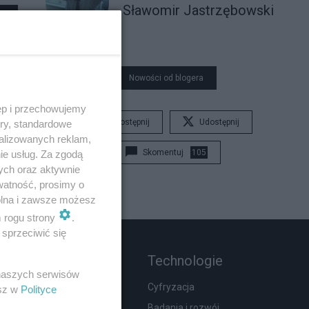
Sławomir Jastrzębowski
Nowości od blogera
ęp i przechowujemy
Udostępnij
Udostępnij
ory, standardowe
alizowanych reklam,
Skomentuj
105
ie usług. Za zgodą
ych oraz aktywnie
watność, prosimy o
wolna i zawsze możesz
m rogu strony
.
sprzeciwić się
Rozmaitości
Technologie
 naszych serwisów
Wypadki
Cyfryzacja
esz w
Polityce
Moda i uroda
Badania i rozwój