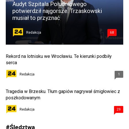
Audyt Szpitala Południowego
potwierdził najgorsze. Trzaskowski
musiał to przyznać
Redakcja
68
Rekord na lotnisku we Wrocławiu. Te kierunki podbiły
serca
Redakcja
1
Tragedia w Brzesku. Tłum gapiów nagrywał śmigłowiec z
poszkodowanym
Redakcja
29
#
Śledztwa