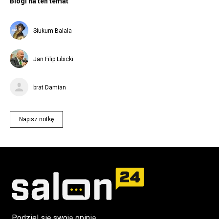
Blogi na ten temat
Siukum Balala
Jan Filip Libicki
brat Damian
Napisz notkę
Podziel się swoją opinią