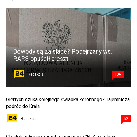
Dowody są za słabe? Podejrzany ws.
RARS opuścił areszt
Redakcja
106
Giertych szuka kolejnego świadka koronnego? Tajemnicza
podróż do Krala
Redakcja
52
Obajtek usłyszał zarzut za usunięcie "Nie" ze stacji.