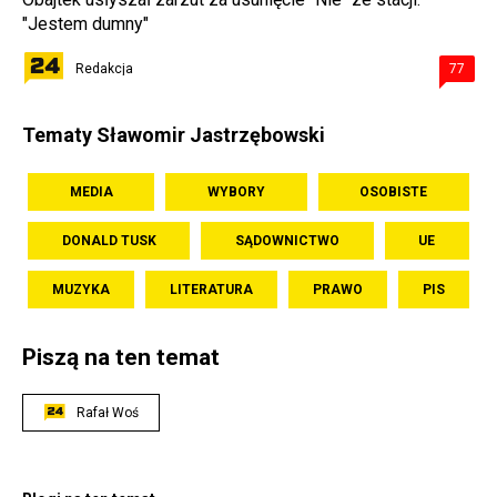
"Jestem dumny"
Redakcja
77
Tematy Sławomir Jastrzębowski
MEDIA
WYBORY
OSOBISTE
DONALD TUSK
SĄDOWNICTWO
UE
MUZYKA
LITERATURA
PRAWO
PIS
Piszą na ten temat
Rafał Woś