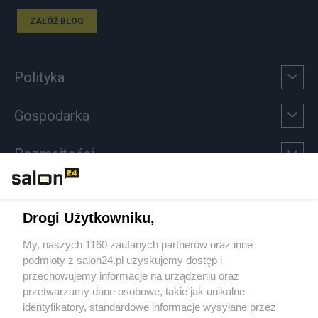
ZAŁÓŻ BLOG
Polityka
Gospodarka
Rozmaitości
Technologie
Drogi Użytkowniku,
Sport
My, naszych 1160 zaufanych partnerów oraz inne
podmioty z salon24.pl uzyskujemy dostęp i
Społeczeństwo
przechowujemy informacje na urządzeniu oraz
przetwarzamy dane osobowe, takie jak unikalne
Kultura
identyfikatory, standardowe informacje wysyłane przez