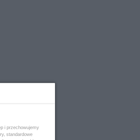
a
ały
he
ęp i przechowujemy
ory, standardowe