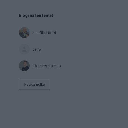
Blogi na ten temat
Jan Filip Libicki
catrw
Zbigniew Kuźmiuk
Napisz notkę