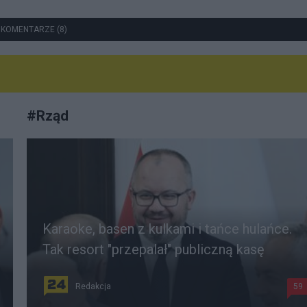
 KOMENTARZE (8)
#
Rząd
Karaoke, basen z kulkami i tańce hulańce.
Tak resort "przepalał" publiczną kasę
Redakcja
59