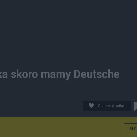
ska skoro mamy Deutsche
Obserwuj notkę
BLO