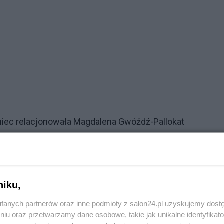
iec relacjonowała Magdalena Gwóźdź-Pallokat
, dziennikarka prezentując korespondencję z Niemiec dl
ogo telewizji publicznej. Działania neoTVP szybko doczek
rlinie skoro na miejscu jest już Pani Magdalena z Deutsc
a której Tomasz Bielecki pisze z Brukseli - jednocześnie
niku,
fanych partnerów oraz inne podmioty z salon24.pl uzyskujemy dost
niu oraz przetwarzamy dane osobowe, takie jak unikalne identyfikat