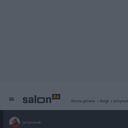
Strona główna
Blogi
jerzyno
jerzynowak