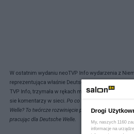
W ostatnim wydaniu neoTVP Info wydarzenia z Niem
reprezentująca właśnie Deutsche Welle. Co ciekawe
TVP Info, trzymała w rękach mikrofon bez kostki z l
sie komentarzy w sieci.
Po co TVP korespondent w Be
Welle? To twórcze rozwinięcie praktyki „Wyborczej”, dl
Drogi Użytkow
pracując dla Deutsche Welle.
My, naszych 1160 zau
informacje na urządze