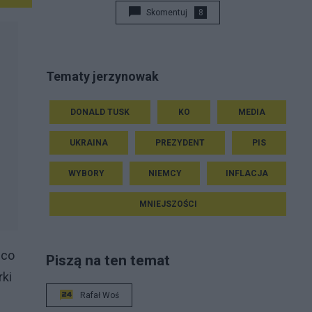
Skomentuj
8
Tematy jerzynowak
DONALD TUSK
KO
MEDIA
UKRAINA
PREZYDENT
PIS
WYBORY
NIEMCY
INFLACJA
MNIEJSZOŚCI
 co
Piszą na ten temat
rki
Rafał Woś