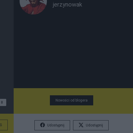
jerzynowak
Nowości od blogera
8
G
Udostępnij
Udostępnij