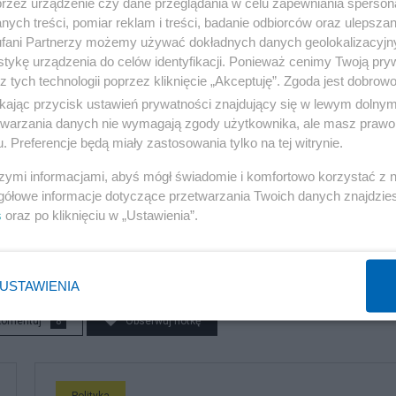
przez urządzenie czy dane przeglądania w celu zapewniania sperson
ych treści, pomiar reklam i treści, badanie odbiorców oraz ulepszan
fani Partnerzy możemy używać dokładnych danych geolokalizacyjn
e? Już tu są. Zwijanie państwa w tempie, którego nie
tykę urządzenia do celów identyfikacji. Ponieważ cenimy Twoją pry
Po co nam Sejm w Warszawie, jak mamy w Berlinie…? Pałkow
z tych technologii poprzez kliknięcie „Akceptuję”. Zgoda jest dobro
i, były niedorzecznik szuka paragrafów, Deutsche Welle
ikając przycisk ustawień prywatności znajdujący się w lewym dolny
etwarzania danych nie wymagają zgody użytkownika, ale masz prawo 
 na telefon z Berlina. Niemcy kogoś takiego jak Tusk wygral
. Preferencje będą miały zastosowania tylko na tej witrynie.
lskiej telewizji w Niemczech, skoro mamy w Niemczech
szymi informacjami, abyś mógł świadomie i komfortowo korzystać z
ysta woda według Czyża.
- to tylko niektóre z nich.
gółowe informacje dotyczące przetwarzania Twoich danych znajdzi
s
oraz po kliknięciu w „Ustawienia”.
USTAWIENIA
komentuj
8
Obserwuj notkę
Polityka