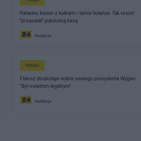
Karaoke, basen z kulkami i tańce hulańce. Tak resort
"przepalał" publiczną kasę
Redakcja
Polityka
Fidesz zbojkotuje wybór nowego prezydenta Węgier.
"Był ostatnim legalnym"
Redakcja