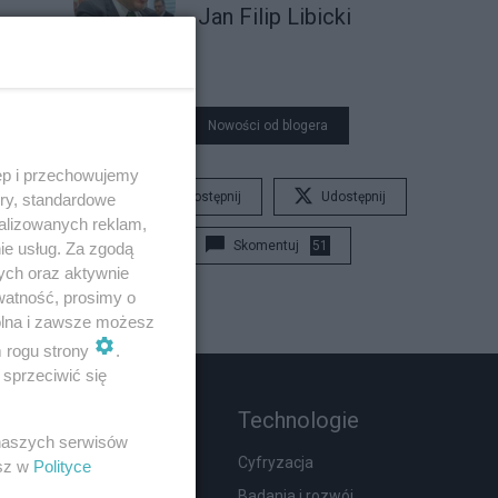
Jan Filip Libicki
Nowości od blogera
ęp i przechowujemy
Udostępnij
Udostępnij
ory, standardowe
alizowanych reklam,
Skomentuj
51
ie usług. Za zgodą
ych oraz aktywnie
watność, prosimy o
wolna i zawsze możesz
m rogu strony
.
sprzeciwić się
Rozmaitości
Technologie
 naszych serwisów
Moda i uroda
Cyfryzacja
esz w
Polityce
Hobby
Badania i rozwój