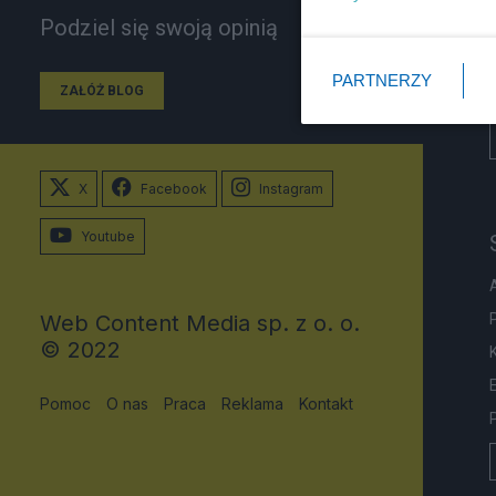
Podziel się swoją opinią
PARTNERZY
ZAŁÓŻ BLOG
X
Facebook
Instagram
Youtube
Web Content Media sp. z o. o.
© 2022
Pomoc
O nas
Praca
Reklama
Kontakt