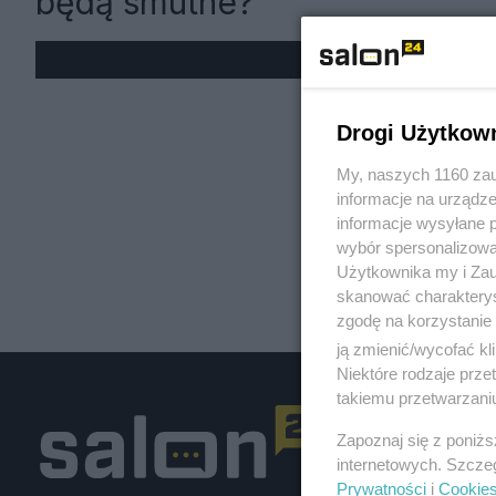
będą smutne?
« W
Drogi Użytkow
My, naszych 1160 zau
informacje na urządze
informacje wysyłane 
wybór spersonalizowan
Użytkownika my i Zau
skanować charakterys
zgodę na korzystanie 
ją zmienić/wycofać kl
Niektóre rodzaje prz
takiemu przetwarzaniu
Zapoznaj się z poniż
internetowych. Szcze
Prywatności
i
Cookie