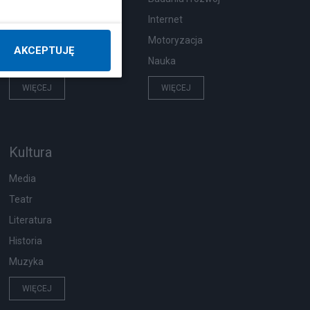
Pogoda
Internet
Zwierzęta
Motoryzacja
AKCEPTUJĘ
Zdrowie
Nauka
WIĘCEJ
WIĘCEJ
Kultura
Media
Teatr
Literatura
Historia
Muzyka
WIĘCEJ