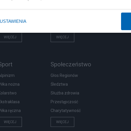
Prezydent
Biznes
Imigranci
Podatki
USTAWIENIA
PiS
Energetyka
WIĘCEJ
WIĘCEJ
Sport
Społeczeństwo
Alpinizm
Głos Regionów
Piłka nożna
Śledztwa
Kolarstwo
Służba zdrowia
Ekstraklasa
Przestępczość
Piłka ręczna
Charytatywność
WIĘCEJ
WIĘCEJ