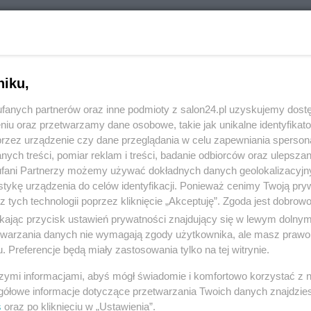
RÓĆ DO NOTKI
niku,
fanych partnerów oraz inne podmioty z salon24.pl uzyskujemy dost
niu oraz przetwarzamy dane osobowe, takie jak unikalne identyfikat
przez urządzenie czy dane przeglądania w celu zapewniania sperson
ych treści, pomiar reklam i treści, badanie odbiorców oraz ulepszan
fani Partnerzy możemy używać dokładnych danych geolokalizacyjn
tykę urządzenia do celów identyfikacji. Ponieważ cenimy Twoją pry
z tych technologii poprzez kliknięcie „Akceptuję”. Zgoda jest dobro
ikając przycisk ustawień prywatności znajdujący się w lewym dolny
etwarzania danych nie wymagają zgody użytkownika, ale masz prawo 
. Preferencje będą miały zastosowania tylko na tej witrynie.
Polityka
Gospodarka
szymi informacjami, abyś mógł świadomie i komfortowo korzystać z
NATO
Centralny Port Komunikacyjny
gółowe informacje dotyczące przetwarzania Twoich danych znajdzi
s
oraz po kliknięciu w „Ustawienia”.
KO
Inwestycje