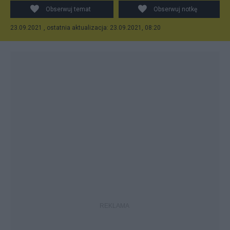
Obserwuj temat
Obserwuj notkę
23.09.2021 , ostatnia aktualizacja: 23.09.2021, 08:20