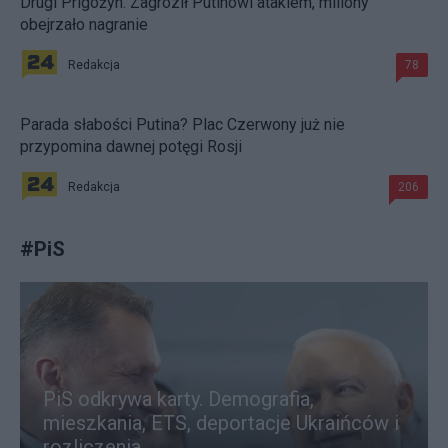
Drugi Prigożyn. Zagroził Putinowi atakiem, miliony
obejrzało nagranie
Redakcja
78
Parada słabości Putina? Plac Czerwony już nie
przypomina dawnej potęgi Rosji
Redakcja
206
#
PiS
PiS odkrywa karty. Demografia,
mieszkania, ETS, deportacje Ukraińców i
rozliczenia