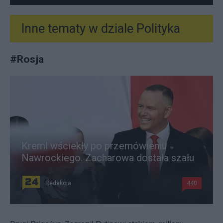
Inne tematy w dziale
Polityka
#
Rosja
Kreml wściekły po przemówieniu
Nawrockiego. Zacharowa dostała szału
Redakcja
440