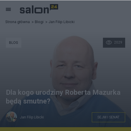
Strona główna
Blogi
Jan Filip Libicki
2029
BLOG
Dla kogo urodziny Roberta Mazurka
będą smutne?
Jan Filip Libicki
SEJM I SENAT
fot. Piotr Łysakowski