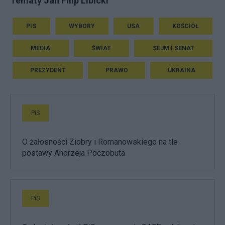
Tematy Jan Filip Libicki
PIS
WYBORY
USA
KOŚCIÓŁ
MEDIA
ŚWIAT
SEJM I SENAT
PREZYDENT
PRAWO
UKRAINA
PiS
O żałosności Ziobry i Romanowskiego na tle
postawy Andrzeja Poczobuta
PiS