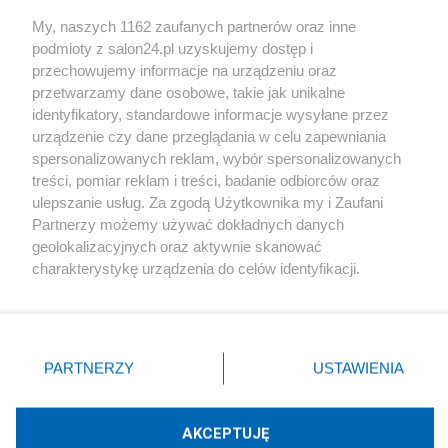
Sport
My, naszych 1162 zaufanych partnerów oraz inne
podmioty z salon24.pl uzyskujemy dostęp i
Społeczeństwo
przechowujemy informacje na urządzeniu oraz
przetwarzamy dane osobowe, takie jak unikalne
Kultura
identyfikatory, standardowe informacje wysyłane przez
urządzenie czy dane przeglądania w celu zapewniania
spersonalizowanych reklam, wybór spersonalizowanych
treści, pomiar reklam i treści, badanie odbiorców oraz
ulepszanie usług. Za zgodą Użytkownika my i Zaufani
X
Facebook
Instagram
Youtube
Partnerzy możemy używać dokładnych danych
geolokalizacyjnych oraz aktywnie skanować
charakterystykę urządzenia do celów identyfikacji.
Web Content Media sp. z o. o. © 2022
Ponieważ cenimy Twoją prywatność, prosimy o zgodę na
korzystanie z tych technologii poprzez kliknięcie
„Akceptuję”. Zgoda jest dobrowolna i zawsze możesz ją
Pomoc
O nas
Praca
Reklama
Kontakt
zmienić/wycofać klikając przycisk ustawień prywatności
PARTNERZY
USTAWIENIA
znajdujący się w lewym dolnym rogu strony
. Niektóre
rodzaje przetwarzania danych nie wymagają zgody
użytkownika, ale masz prawo sprzeciwić się takiemu
AKCEPTUJĘ
przetwarzaniu. Preferencje będą miały zastosowania tylko