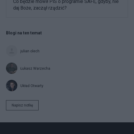
Co będzie mówił PiS o programie SAFE, gdyby, nie
daj Boże, zaczął rządzić?
Blogi na ten temat
julian olech
Łukasz Warzecha
Układ Otwarty
Napisz notkę