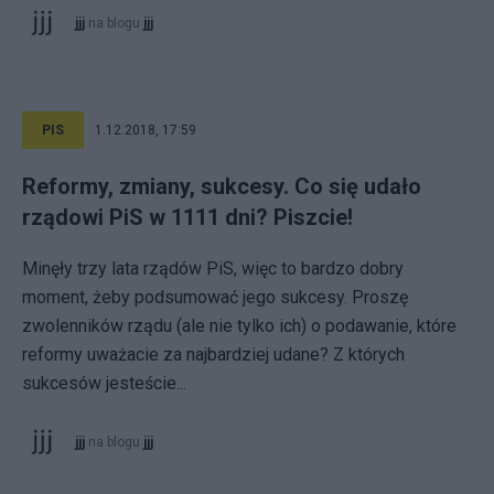
jjj
na blogu
jjj
PIS
1.12.2018, 17:59
Reformy, zmiany, sukcesy. Co się udało
rządowi PiS w 1111 dni? Piszcie!
Minęły trzy lata rządów PiS, więc to bardzo dobry
moment, żeby podsumować jego sukcesy. Proszę
zwolenników rządu (ale nie tylko ich) o podawanie, które
reformy uważacie za najbardziej udane? Z których
sukcesów jesteście...
jjj
na blogu
jjj