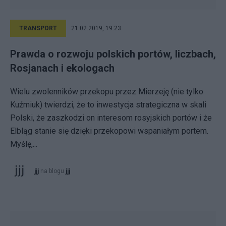
TRANSPORT
21.02.2019, 19:23
Prawda o rozwoju polskich portów, liczbach,
Rosjanach i ekologach
Wielu zwolenników przekopu przez Mierzeję (nie tylko
Kuźmiuk) twierdzi, że to inwestycja strategiczna w skali
Polski, że zaszkodzi on interesom rosyjskich portów i że
Elbląg stanie się dzięki przekopowi wspaniałym portem.
Myślę,...
jjj
na blogu
jjj