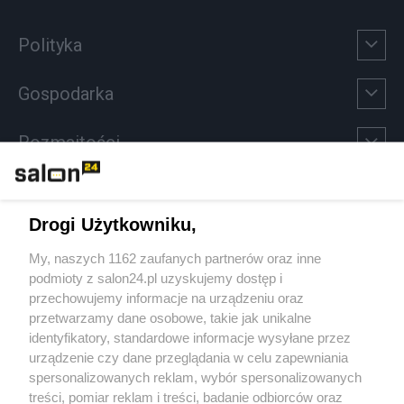
Polityka
Gospodarka
Rozmaitości
Technologie
Drogi Użytkowniku,
Sport
My, naszych 1162 zaufanych partnerów oraz inne
podmioty z salon24.pl uzyskujemy dostęp i
Społeczeństwo
przechowujemy informacje na urządzeniu oraz
przetwarzamy dane osobowe, takie jak unikalne
Kultura
identyfikatory, standardowe informacje wysyłane przez
urządzenie czy dane przeglądania w celu zapewniania
spersonalizowanych reklam, wybór spersonalizowanych
treści, pomiar reklam i treści, badanie odbiorców oraz