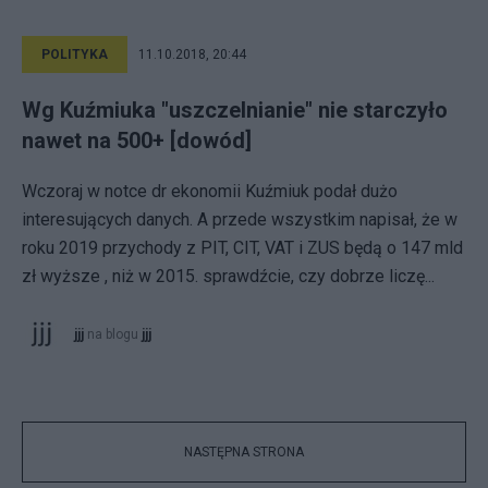
POLITYKA
11.10.2018, 20:44
Wg Kuźmiuka "uszczelnianie" nie starczyło
nawet na 500+ [dowód]
Wczoraj w notce dr ekonomii Kuźmiuk podał dużo
interesujących danych. A przede wszystkim napisał, że w
roku 2019 przychody z PIT, CIT, VAT i ZUS będą o 147 mld
zł wyższe , niż w 2015. sprawdźcie, czy dobrze liczę...
jjj
na blogu
jjj
NASTĘPNA STRONA