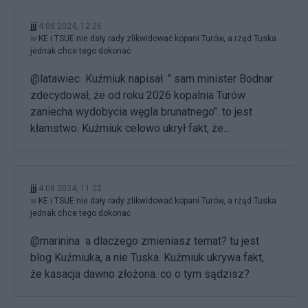
jjj
4.08.2024, 12:26
w
KE i TSUE nie dały rady zlikwidować kopani Turów, a rząd Tuska
jednak chce tego dokonać
@latawiec Kuźmiuk napisał: " sam minister Bodnar
zdecydował, że od roku 2026 kopalnia Turów
zaniecha wydobycia węgla brunatnego". to jest
kłamstwo. Kuźmiuk celowo ukrył fakt, że...
jjj
4.08.2024, 11:22
w
KE i TSUE nie dały rady zlikwidować kopani Turów, a rząd Tuska
jednak chce tego dokonać
@marinina a dlaczego zmieniasz temat? tu jest
blog Kuźmiuka, a nie Tuska. Kuźmiuk ukrywa fakt,
że kasacja dawno złożona. co o tym sądzisz?