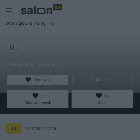
Strona główna
Blogi
jjj
jjj
mówię na "ty" bo cię lubię
Obserwuj
WIADOMOŚĆ
7
48
Obserwujących
Notki
UE
23.07.2020, 22:15