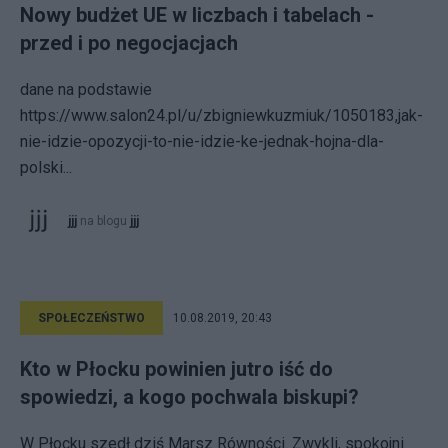
Nowy budżet UE w liczbach i tabelach -
przed i po negocjacjach
dane na podstawie
https://www.salon24.pl/u/zbigniewkuzmiuk/1050183,jak-
nie-idzie-opozycji-to-nie-idzie-ke-jednak-hojna-dla-
polski...
jjj
na blogu
jjj
SPOŁECZEŃSTWO
10.08.2019, 20:43
Kto w Płocku powinien jutro iść do
spowiedzi, a kogo pochwala biskupi?
W Płocku szedł dziś Marsz Równości. Zwykli, spokojni