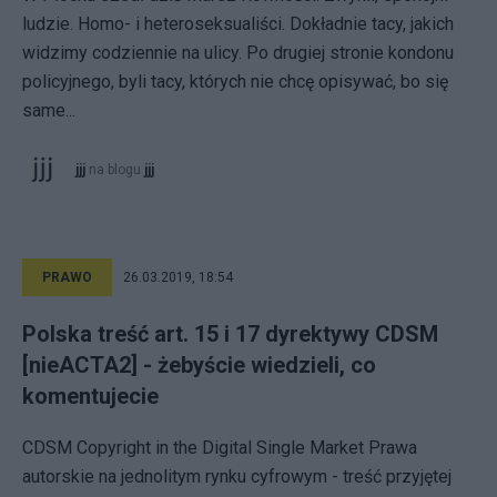
ludzie. Homo- i heteroseksualiści. Dokładnie tacy, jakich
widzimy codziennie na ulicy. Po drugiej stronie kondonu
policyjnego, byli tacy, których nie chcę opisywać, bo się
same...
jjj
na blogu
jjj
PRAWO
26.03.2019, 18:54
Polska treść art. 15 i 17 dyrektywy CDSM
[nieACTA2] - żebyście wiedzieli, co
komentujecie
CDSM Copyright in the Digital Single Market Prawa
autorskie na jednolitym rynku cyfrowym - treść przyjętej