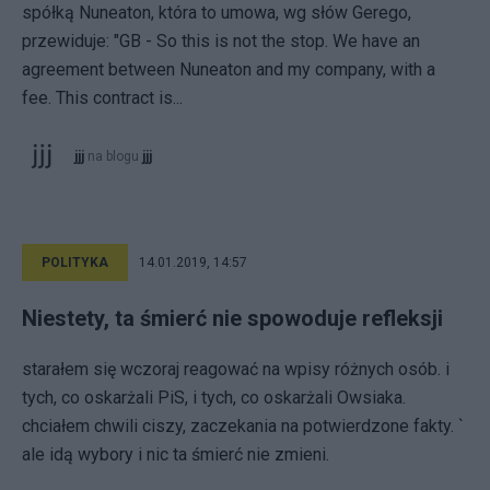
spółką Nuneaton, która to umowa, wg słów Gerego,
przewiduje: "GB - So this is not the stop. We have an
agreement between Nuneaton and my company, with a
fee. This contract is...
jjj
na blogu
jjj
POLITYKA
14.01.2019, 14:57
Niestety, ta śmierć nie spowoduje refleksji
starałem się wczoraj reagować na wpisy różnych osób. i
tych, co oskarżali PiS, i tych, co oskarżali Owsiaka.
chciałem chwili ciszy, zaczekania na potwierdzone fakty. `
ale idą wybory i nic ta śmierć nie zmieni.