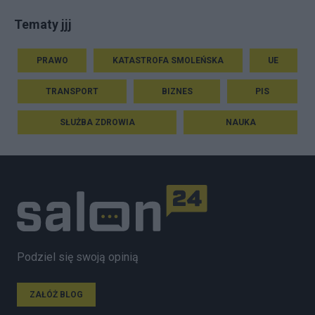
Tematy jjj
PRAWO
KATASTROFA SMOLEŃSKA
UE
TRANSPORT
BIZNES
PIS
SŁUŻBA ZDROWIA
NAUKA
Podziel się swoją opinią
ZAŁÓŻ BLOG