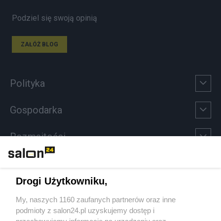
Podziel się swoją opinią
ZAŁÓŻ BLOG
Polityka
Gospodarka
Rozmaitości
Technologie
Drogi Użytkowniku,
Sport
My, naszych 1160 zaufanych partnerów oraz inne
podmioty z salon24.pl uzyskujemy dostęp i
Społeczeństwo