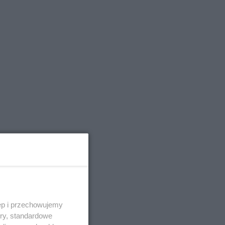
a
jał
ęp i przechowujemy
ory, standardowe