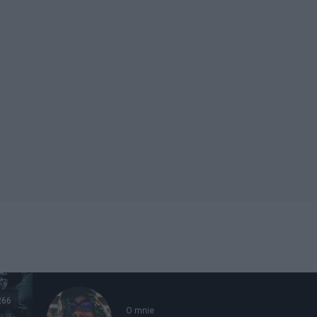
266
O mnie