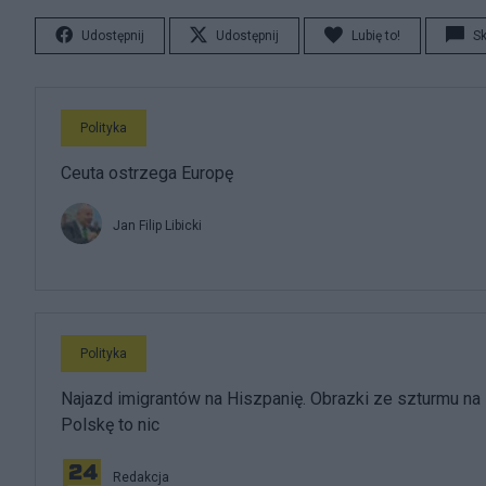
Udostępnij
Udostępnij
Lubię to!
S
Polityka
Ceuta ostrzega Europę
Jan Filip Libicki
Polityka
Najazd imigrantów na Hiszpanię. Obrazki ze szturmu na
Polskę to nic
Redakcja