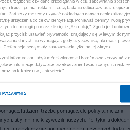
przez urządzenie czy dane przeglądania w celu zapewniania sperson
zować sytuacje w państwach ościennych w ramach rewan
ych treści, pomiar reklam i treści, badanie odbiorców oraz ulepszan
twa, Łotwa). Oczywistym jest, że Białoruś nie udzieli
fani Partnerzy możemy używać dokładnych danych geolokalizacyjn
tykę urządzenia do celów identyfikacji. Ponieważ cenimy Twoją pry
e udostępni im leków, ani prowiantu ponieważ w kontrz
z tych technologii poprzez kliknięcie „Akceptuję”. Zgoda jest dobro
publiczna będzie na bieżąco relacjonować to co dzieje s
ikając przycisk ustawień prywatności znajdujący się w lewym dolny
k polityczny na własne rządy. Państwa autorytarne nie
etwarzania danych nie wymagają zgody użytkownika, ale masz prawo 
. Preferencje będą miały zastosowania tylko na tej witrynie.
ć medialną - także jeśli Ci ludzie zaczną chorować (a t
e), a może i nawet umierać to pozycja polityczna decyden
szymi informacjami, abyś mógł świadomie i komfortowo korzystać z
gółowe informacje dotyczące przetwarzania Twoich danych znajdzi
eczeństwa o tym nie poinformuje, a nawet jeśli ta
s
oraz po kliknięciu w „Ustawienia”.
ju Łukaszenki nie będzie w stanie wybić informacji na
e manifestacje. W krajach demokratycznych takich jak Li
alna i działania pewnych grup ludzi pokroju polskiej
USTAWIENIA
cję w państwie, bo ani Litwa, ani Polska nie jest gotowa 
omagać, ludziom trzeba pomagać, ale polityka nie zna
ych, aby inni nie krzywdzili naszych. Polityka, a dokładn
t jeśli pochylamy się nad cierpieniem niewinnych ludzi - 