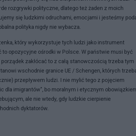
de rozgrywki polityczne, dlatego też żaden z moich
erujemy się ludzkimi odruchami, emocjami i jesteśmy poda
obalna polityka nigdy nie wybacza.
enka, który wykorzystuje tych ludzi jako instrument
wić to opozycyjne ośrodki w Polsce. W państwie musi być
en porządek zakłócać to z całą stanowczością trzeba tym
stanowi wschodnie granice UE / Schengen, których trzeb
nie) przepływem ludzi. I nie mylić tego z pojęciem
ic dla imigrantów", bo moralnym i etycznym obowiązkie
bującym, ale nie wtedy, gdy ludzkie cierpienie
hodnich dyktatorów.