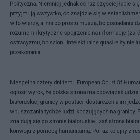
Polityczna. Niemniej jednak co raz częściej łapie się
przyjmują wszystko, co znajdzie się w establishme
w to wierzy, a inni po prostu muszą, bo posiadanie 
rozumem i krytyczne spojrzenie na informacje (za
ostracyzmu, bo salon i intelektualne quasi-elity nie 
przekonania.
Niespełna cztery dni temu European Court Of Human
ogłosił wyrok, że polska strona ma obowiązek udzi
białoruskiej granicy w postaci: dostarczenia im jed
wpuszczania tychże ludzi, koczujących na granicy. 
znajdują się po stronie białoruskiej, zaś strona bi
konwoju z pomocą humanitarną. Po raz kolejny z res