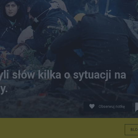
li słów kilka o sytuacji na
y.
Obserwuj notkę
BLO