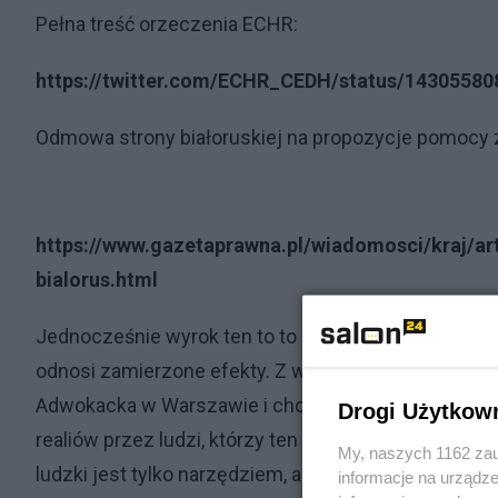
Pełna treść orzeczenia ECHR:
https://twitter.com/ECHR_CEDH/status/1430558
Odmowa strony białoruskiej na propozycje pomocy z
https://www.gazetaprawna.pl/wiadomosci/kraj/ar
bialorus.html
Jednocześnie wyrok ten to to nie jest dobra wiadom
odnosi zamierzone efekty. Z wnioskiem do ECHR wys
Adwokacka w Warszawie i choć idea szczytna to w d
Drogi Użytkow
realiów przez ludzi, którzy ten wniosek złożyli. Bia
My, naszych 1162 zau
ludzki jest tylko narzędziem, a nie niekontrolowan
informacje na urządze