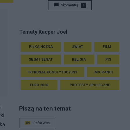
Skomentuj
1
Tematy Kacper Joel
PIŁKA NOŻNA
ŚWIAT
FILM
SEJM I SENAT
RELIGIA
PIS
TRYBUNAŁ KONSTYTUCYJNY
IMIGRANCI
EURO 2020
PROTESTY SPOŁECZNE
 i
Piszą na ten temat
ki
Rafał Woś
yka