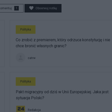
komentuj
1
Obserwuj notkę
Polityka
Co zrobić z premierem, który odrzuca konstytucję i nie
chce bronić własnych granic?
catrw
Polityka
Pakt migracyjny od dziś w Unii Europejskiej. Jaka jest
sytuacja Polski?
Redakcja