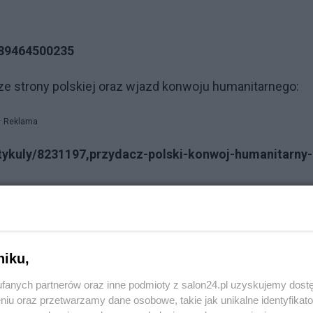
089464500235
e strony polskiej oraz wjazd konwoju humanitarnego:
Reklama
tykuly/8231197,przydacz-polski-konwoj-humanitarny-
ość, bo oznacza, że nacisk polityczny reżimu Łukaszenki
tąpiła m.in. grupa polskich prawników z Okręgowa Rad
obitny sposób obrazująca całkowity brak zrozumienia
niku,
łoruś jest państwem autorytarnym, a co za tym idzie potenc
fanych partnerów oraz inne podmioty z salon24.pl uzyskujemy dost
ą masą z perspektywy władz. Ludzie koczujący na granicy
niu oraz przetwarzamy dane osobowe, takie jak unikalne identyfikat