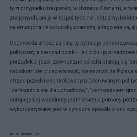
tym przypadku na granicy w Usnarzu Górnym), a twar
znajomych, ani ja w tej polityce nie jesteśmy, bo ki
na emocjonalne sztuczki, szantaże, a tego wielka, gl
Odpowiedzialność za całą tę sytuację ponosi Łukasz
polityczny, a nie rząd polski - jak próbują przedsta
porządek, a jeżeli zewnętrzne ośrodki starają się t
naciskom się przeciwstawić, zwłaszcza, że Polska 
strzec przed niekontrolowanym (sterowanym politycz
"zamknięcia się dla uchodźców", "zamknięciem gran
europejskiej wspólnoty jest niesienie pomocy potrze
wykorzystywane jest w cyniczny sposób przez wsc
Autor: Kacper Joel