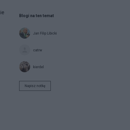
ie
Blogi na ten temat
h
Jan Filip Libicki
catrw
kierdel
Napisz notkę