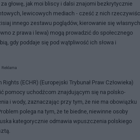
 za głowę, jak moi bliscy i dalsi znajomi bezkrytycznie
ntowych, lewicowych mediach - cześć z nich rzeczywiśc
dzisiaj innego zestawu poglądów, kierowanie się własnyc
równo z prawa i lewa) mogą prowadzić do społecznego
lubią, gdy poddaje się pod wątpliwość ich słowa i
Reklama
 Rights (ECHR) (Europejski Trybunał Praw Człowieka)
elić pomocy uchodźcom znajdującym się na polsko-
zenia i wody, zaznaczając przy tym, że nie ma obowiązku
Problem polega na tym, że te biedne, niewinne osoby
ałoruska kategorycznie odmawia wpuszczenia polskiego
ztą.