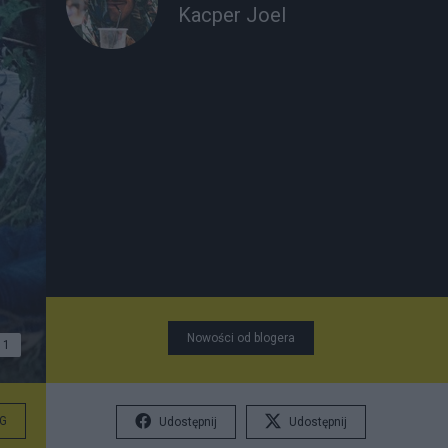
Kacper Joel
Nowości od blogera
1
G
Udostępnij
Udostępnij