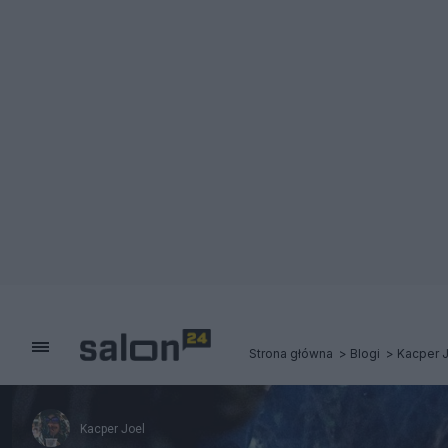
Strona główna
Blogi
Kacper 
Kacper Joel