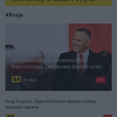
#
Rosja
Kreml wściekły po przemówieniu
Nawrockiego. Zacharowa dostała szału
Redakcja
289
Drugi Prigożyn. Zagroził Putinowi atakiem, miliony
obejrzało nagranie