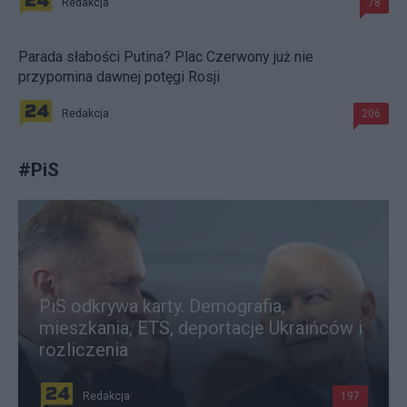
Redakcja
78
Parada słabości Putina? Plac Czerwony już nie
przypomina dawnej potęgi Rosji
Redakcja
206
#
PiS
PiS odkrywa karty. Demografia,
mieszkania, ETS, deportacje Ukraińców i
rozliczenia
Redakcja
197