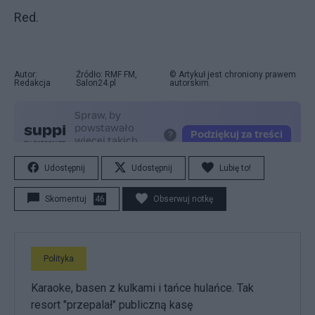
Red.
Autor:
Źródło: RMF FM,
© Artykuł jest chroniony prawem
Redakcja
Salon24.pl
autorskim.
Udostępnij
Udostępnij
Lubię to!
Skomentuj
46
Obserwuj notkę
Polityka
Karaoke, basen z kulkami i tańce hulańce. Tak
resort "przepalał" publiczną kasę