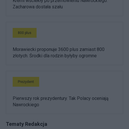
Kreml wściekły po przemówieniu Nawrockiego.
Zacharowa dostała szału
800 plus
Morawiecki proponuje 3600 plus zamiast 800
złotych. Środki dla rodzin byłyby ogromne
Prezydent
Pierwszy rok prezydentury. Tak Polacy oceniają
Nawrockiego
Tematy Redakcja