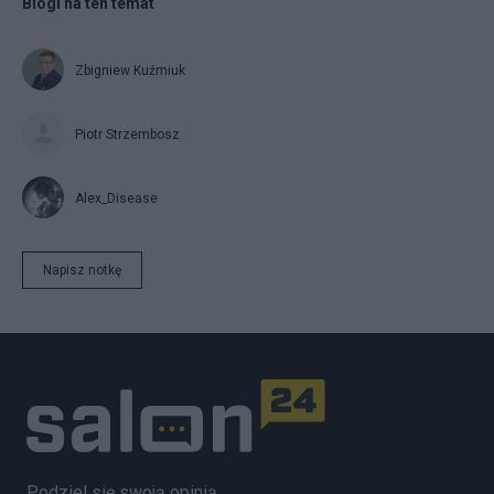
Blogi na ten temat
Zbigniew Kuźmiuk
Piotr Strzembosz
Alex_Disease
Napisz notkę
Podziel się swoją opinią