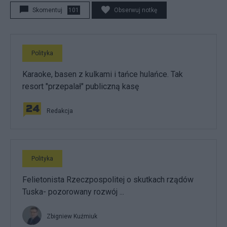
Skomentuj
101
Obserwuj notkę
Polityka
Karaoke, basen z kulkami i tańce hulańce. Tak
resort "przepalał" publiczną kasę
Redakcja
Polityka
Felietonista Rzeczpospolitej o skutkach rządów
Tuska- pozorowany rozwój ...
Zbigniew Kuźmiuk