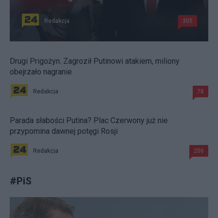
Redakcja
305
Drugi Prigożyn. Zagroził Putinowi atakiem, miliony
obejrzało nagranie
Redakcja
78
Parada słabości Putina? Plac Czerwony już nie
przypomina dawnej potęgi Rosji
Redakcja
206
#
PiS