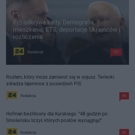
PiS odkrywa karty. Demografia,
mieszkania, ETS, deportacje Ukraińców i
rozliczenia
Redakcja
197
Rozłam, który może zamienić się w sojusz. Terlecki
zdradza tajemnice z posiedzeń PiS
Redakcja
89
Hofman bezlitosny dla Kurskiego. "48 godzin po
Smoleńsku liczył, których posłów wyciągnąć"
Redakcja
85