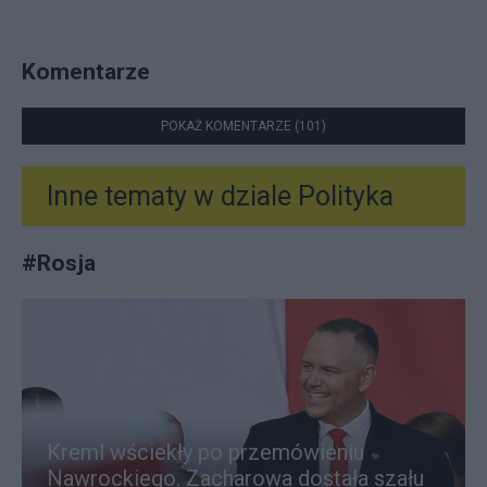
Komentarze
POKAŻ KOMENTARZE (101)
Inne tematy w dziale
Polityka
#
Rosja
Kreml wściekły po przemówieniu
Nawrockiego. Zacharowa dostała szału