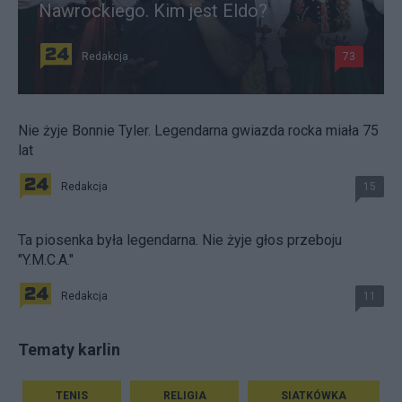
Nawrockiego. Kim jest Eldo?
Redakcja
73
Nie żyje Bonnie Tyler. Legendarna gwiazda rocka miała 75
lat
Redakcja
15
Ta piosenka była legendarna. Nie żyje głos przeboju
"Y.M.C.A."
Redakcja
11
Tematy karlin
TENIS
RELIGIA
SIATKÓWKA