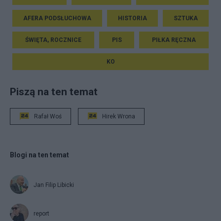
AFERA PODSŁUCHOWA
HISTORIA
SZTUKA
ŚWIĘTA, ROCZNICE
PIS
PIŁKA RĘCZNA
KO
Piszą na ten temat
Rafał Woś
Hirek Wrona
Blogi na ten temat
Jan Filip Libicki
report