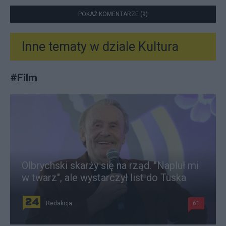
POKAŻ KOMENTARZE (9)
Inne tematy w dziale
Kultura
#
Film
Olbrychski skarży się na rząd. "Napluł mi
w twarz", ale wystarczył list do Tuska
Redakcja
61