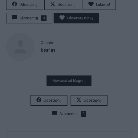
Udostępnij
Udostępnij
Lubię to!
Skomentuj
9
Obserwuj notkę
O mnie
karlin
Nowości od blogera
Udostępnij
Udostępnij
Skomentuj
9