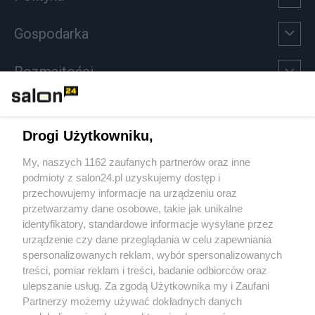
Gospodarka
Rozmaitości
Technologie
Drogi Użytkowniku,
Sport
My, naszych 1162 zaufanych partnerów oraz inne
podmioty z salon24.pl uzyskujemy dostęp i
Społeczeństwo
przechowujemy informacje na urządzeniu oraz
przetwarzamy dane osobowe, takie jak unikalne
Kultura
identyfikatory, standardowe informacje wysyłane przez
urządzenie czy dane przeglądania w celu zapewniania
spersonalizowanych reklam, wybór spersonalizowanych
treści, pomiar reklam i treści, badanie odbiorców oraz
ulepszanie usług. Za zgodą Użytkownika my i Zaufani
X
Facebook
Instagram
Youtube
Partnerzy możemy używać dokładnych danych