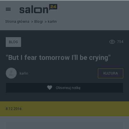
Strona główna
Blogi
karlin
754
BLOG
"But I fear tomorrow I'll be crying"
karlin
KULTURA
Obserwuj notkę
8.12.2016