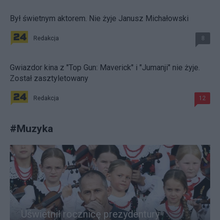
Był świetnym aktorem. Nie żyje Janusz Michałowski
Redakcja
8
Gwiazdor kina z "Top Gun: Maverick" i "Jumanji" nie żyje.
Został zasztyletowany
Redakcja
12
#
Muzyka
Uświetnił rocznicę prezydentury