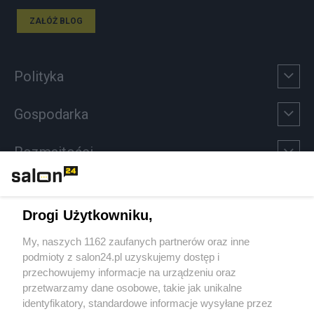
ZAŁÓŻ BLOG
Polityka
Gospodarka
Rozmaitości
Technologie
Drogi Użytkowniku,
Sport
My, naszych 1162 zaufanych partnerów oraz inne
podmioty z salon24.pl uzyskujemy dostęp i
Społeczeństwo
przechowujemy informacje na urządzeniu oraz
przetwarzamy dane osobowe, takie jak unikalne
Kultura
identyfikatory, standardowe informacje wysyłane przez