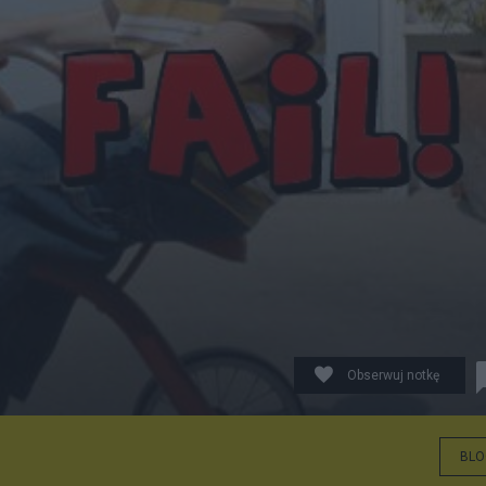
Obserwuj notkę
BLO