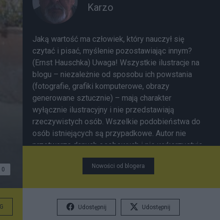
Karzo
Jaką wartość ma człowiek, który nauczył się
czytać i pisać, myślenie pozostawiając innym?
(Ernst Hauschka) Uwaga! Wszystkie ilustracje na
blogu – niezależnie od sposobu ich powstania
(fotografie, grafiki komputerowe, obrazy
generowane sztucznie) – mają charakter
wyłącznie ilustracyjny i nie przedstawiają
rzeczywistych osób. Wszelkie podobieństwa do
osób istniejących są przypadkowe. Autor nie
przetwarza danych osobowych i nie wykorzystuje
wizerunku żadnej osoby bez jej zgody. W razie
Nowości od blogera
wątpliwości proszę o kontakt – sporne materiały
0
zostaną usunięte. Osoby urażone treścią moich
notek lub komentarzy proszę o kontakt
karzo@mail.de Prawnicy osób urażonych po
G
Udostępnij
Udostępnij
przedłożeniu pełnomocnictwa (Polska) lub