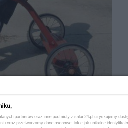
niku,
fanych partnerów oraz inne podmioty z salon24.pl uzyskujemy dost
niu oraz przetwarzamy dane osobowe, takie jak unikalne identyfikat