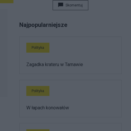
Vollmacht (BRD) otrzymają wszystkie moje dane
Skomentuj
potrzebne do prowadzenia sprawy.
Najpopularniejsze
Polityka
Zagadka krateru w Tarnawie
Polityka
W łapach konowałów