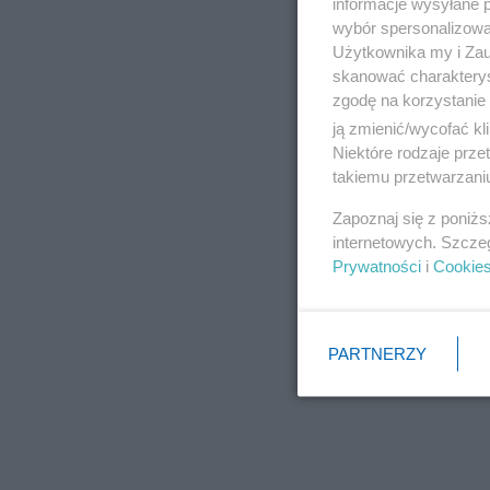
informacje wysyłane 
wybór spersonalizowan
Użytkownika my i Zau
skanować charakterys
zgodę na korzystanie 
ją zmienić/wycofać kl
Niektóre rodzaje prz
takiemu przetwarzaniu
Zapoznaj się z poniż
internetowych. Szcze
Prywatności
i
Cookie
PARTNERZY