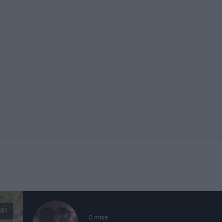
201
O mnie