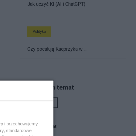
Jak uczyć KI (AI i ChatGPT)
Polityka
Czy pocałują Kacprzyka w ...
Piszą na ten temat
Rafał Woś
ęp i przechowujemy
Blogi na ten temat
ory, standardowe