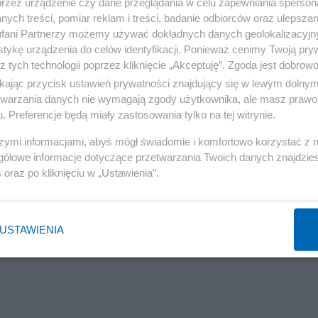
przez urządzenie czy dane przeglądania w celu zapewniania sperson
ych treści, pomiar reklam i treści, badanie odbiorców oraz ulepszan
fani Partnerzy możemy używać dokładnych danych geolokalizacyjn
tykę urządzenia do celów identyfikacji. Ponieważ cenimy Twoją pry
z tych technologii poprzez kliknięcie „Akceptuję”. Zgoda jest dobro
ikając przycisk ustawień prywatności znajdujący się w lewym dolny
etwarzania danych nie wymagają zgody użytkownika, ale masz prawo 
. Preferencje będą miały zastosowania tylko na tej witrynie.
szymi informacjami, abyś mógł świadomie i komfortowo korzystać z
gółowe informacje dotyczące przetwarzania Twoich danych znajdzi
s
oraz po kliknięciu w „Ustawienia”.
USTAWIENIA