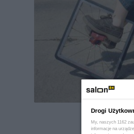
Drogi Użytkow
My, naszych 1162 zau
informacje na urządze