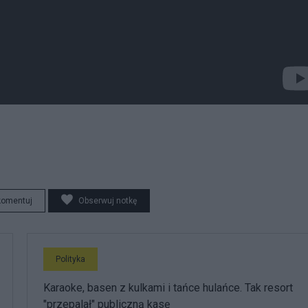
komentuj
Obserwuj notkę
Polityka
Karaoke, basen z kulkami i tańce hulańce. Tak resort
"przepalał" publiczną kasę