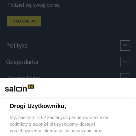
Podziel się swoją opinią
ZAŁÓŻ BLOG
Polityka
Gospodarka
Rozmaitości
Technologie
Drogi Użytkowniku,
Sport
My, naszych 1162 zaufanych partnerów oraz inne
podmioty z salon24.pl uzyskujemy dostęp i
Społeczeństwo
przechowujemy informacje na urządzeniu oraz