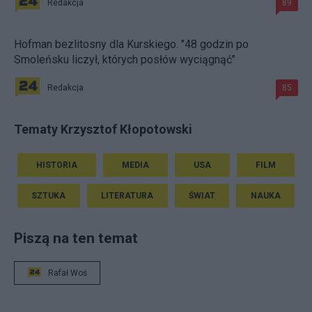
Redakcja
89
Hofman bezlitosny dla Kurskiego. "48 godzin po
Smoleńsku liczył, których posłów wyciągnąć"
Redakcja
85
Tematy Krzysztof Kłopotowski
HISTORIA
MEDIA
USA
FILM
SZTUKA
LITERATURA
ŚWIAT
NAUKA
Piszą na ten temat
Rafał Woś