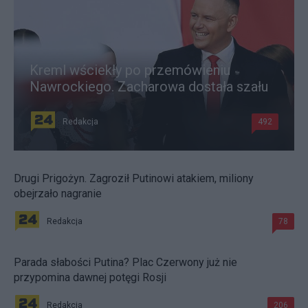
Kreml wściekły po przemówieniu
Nawrockiego. Zacharowa dostała szału
Redakcja
492
Drugi Prigożyn. Zagroził Putinowi atakiem, miliony
obejrzało nagranie
Redakcja
78
Parada słabości Putina? Plac Czerwony już nie
przypomina dawnej potęgi Rosji
Redakcja
206