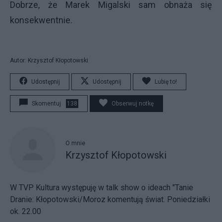
Dobrze, że Marek Migalski sam obnaża się
konsekwentnie.
Autor: Krzysztof Kłopotowski
Udostępnij
Udostępnij
Lubię to!
Skomentuj
138
Obserwuj notkę
O mnie
Krzysztof Kłopotowski
W TVP Kultura występuję w talk show o ideach "Tanie
Dranie: Kłopotowski/Moroz komentują świat. Poniedziałki
ok. 22.00