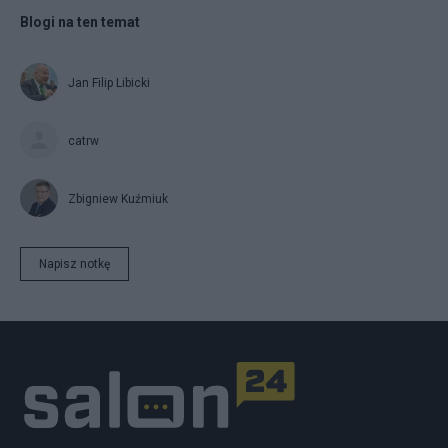
Blogi na ten temat
Jan Filip Libicki
catrw
Zbigniew Kuźmiuk
Napisz notkę