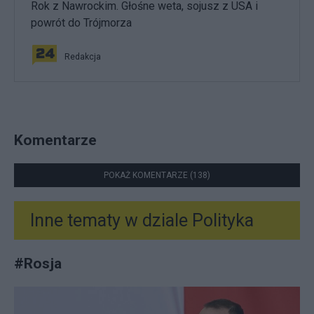
Rok z Nawrockim. Głośne weta, sojusz z USA i
powrót do Trójmorza
Redakcja
Komentarze
POKAŻ KOMENTARZE (138)
Inne tematy w dziale
Polityka
#
Rosja