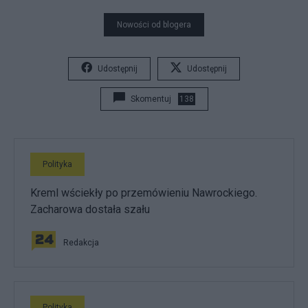
Nowości od blogera
Udostępnij
Udostępnij
Skomentuj
138
Polityka
Kreml wściekły po przemówieniu Nawrockiego.
Zacharowa dostała szału
Redakcja
Polityka