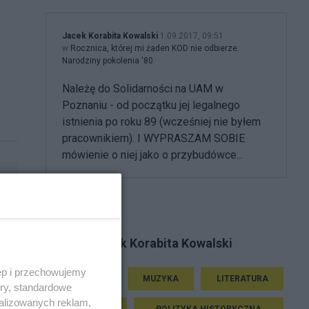
Jacek Korabita Kowalski
1.09.2017, 09:51
w
Rocznica, której mi żaden KOD nie odbierze.
Narodziny pokolenia '80
Należę do Solidarności na UAM w
Poznaniu - od początku jej legalnego
istnienia po roku 89 (wcześniej nie byłem
pracownikiem). I WYPRASZAM SOBIE
mówienie o niej jako o przybudówce...
Tematy Jacek Korabita Kowalski
ęp i przechowujemy
HISTORIA
MUZYKA
LITERATURA
ory, standardowe
alizowanych reklam,
RELIGIA
POLITYKA HISTORYCZNA