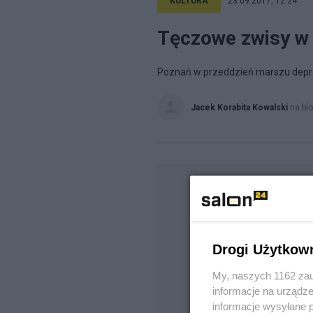
KULTURA
23.09.2017, 12:24
Tęczowe zwisy w 
Poznań w przeddzień marszu depr
Jacek Korabita Kowalski
na bl
Drogi Użytkow
My, naszych 1162 zau
informacje na urządze
informacje wysyłane 