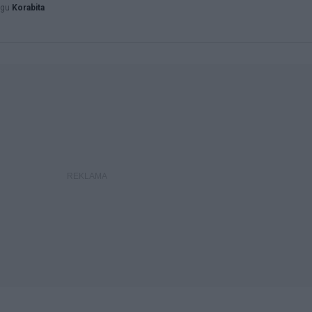
ogu
Korabita