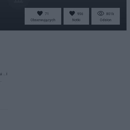
71
956
801k
Obserwujących
Notki
Odsłon
.. i
.