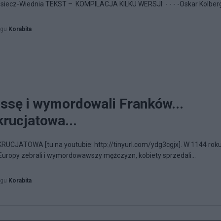
dsiecz-Wiednia TEKST – KOMPILACJA KILKU WERSJI: - - - -Oskar Kolberg,
ogu
Korabita
essę i wymordowali Franków...
krucjatowa...
JATOWA [tu na youtubie: http://tinyurl.com/ydg3cgjx]. W 1144 rok
Europy zebrali i wymordowawszy mężczyzn, kobiety sprzedali...
ogu
Korabita