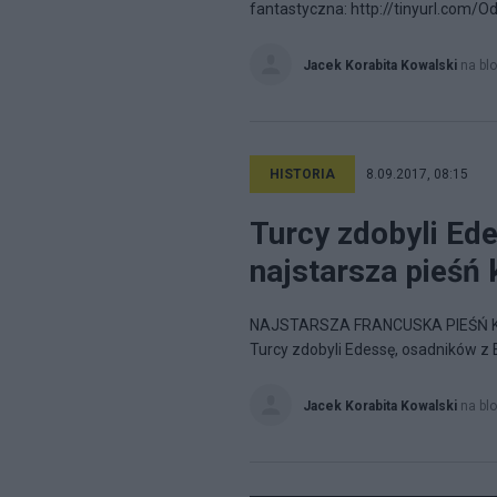
fantastyczna: http://tinyurl.com/O
Jacek Korabita Kowalski
na bl
HISTORIA
8.09.2017, 08:15
Turcy zdobyli Ed
najstarsza pieśń 
NAJSTARSZA FRANCUSKA PIEŚŃ KRUC
Turcy zdobyli Edessę, osadników z 
Jacek Korabita Kowalski
na bl