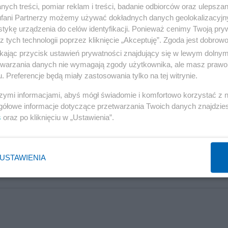
ych treści, pomiar reklam i treści, badanie odbiorców oraz ulepszan
fani Partnerzy możemy używać dokładnych danych geolokalizacyjn
tykę urządzenia do celów identyfikacji. Ponieważ cenimy Twoją pry
z tych technologii poprzez kliknięcie „Akceptuję”. Zgoda jest dobro
ikając przycisk ustawień prywatności znajdujący się w lewym dolny
etwarzania danych nie wymagają zgody użytkownika, ale masz prawo 
. Preferencje będą miały zastosowania tylko na tej witrynie.
szymi informacjami, abyś mógł świadomie i komfortowo korzystać z
d i piosenka. Poznań.
gółowe informacje dotyczące przetwarzania Twoich danych znajdzi
s
oraz po kliknięciu w „Ustawienia”.
spomnieniowy o PROCESIE 16 », którego podsądnym był mój Dziadek.
uta Pub ( ul. Strzałowa 7/16 ) we wtorek 19 IX o 19.00 ( wstęp wolny ). 
USTAWIENIA
ogu
Korabita