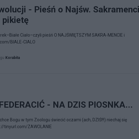
wolucji - Pieśń o Najśw. Sakramenc
 pikietę
torek–Białe Ciało–czyli pieśń O NAJŚWIĘTSZYM SAKRA-MENCIE i
rl.com/BIALE-CIALO
ogu
Korabita
EDERACIĆ - NA DZIS PIOSNKA...
chce Bogu w tym Zoologu świecić oczami (ach, DZIŚ!!!) niechaj się
p://tinyurl.com/ZAWOLANIE