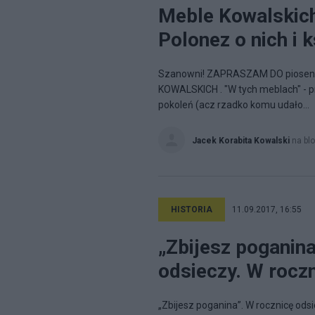
Meble Kowalskich
Polonez o nich i k
Szanowni! ZAPRASZAM DO piosenki
KOWALSKICH . "W tych meblach" - p
pokoleń (acz rzadko komu udało...
Jacek Korabita Kowalski
na bl
HISTORIA
11.09.2017, 16:55
„Zbijesz poganina
odsieczy. W rocz
„Zbijesz poganina”. W rocznicę od