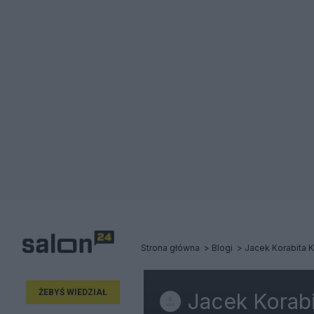
Strona główna
Blogi
Jacek Korabita 
ŻEBYŚ WIEDZIAŁ
Jacek Korabi