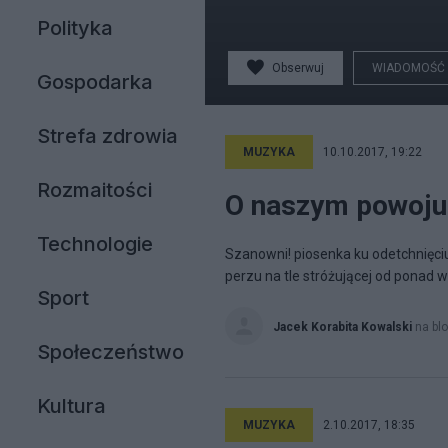
Polityka
Obserwuj
WIADOMOŚĆ
Gospodarka
Strefa zdrowia
MUZYKA
10.10.2017, 19:22
Rozmaitości
O naszym powoju 
Technologie
Szanowni! piosenka ku odetchnięciu
perzu na tle stróżującej od ponad 
Sport
Jacek Korabita Kowalski
na bl
Społeczeństwo
Kultura
MUZYKA
2.10.2017, 18:35