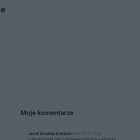
ie
Moje komentarze
Jacek Korabita Kowalski
4.09.2017, 12:43
w
Na początek roku szkolnego postuluję sarmacką