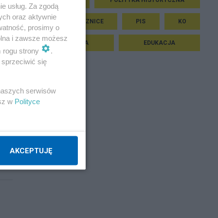
ie usług. Za zgodą
ych oraz aktywnie
ŚWIĘTA, ROCZNICE
PIS
KO
watność, prosimy o
wolna i zawsze możesz
WNĘTRZA
EDUKACJA
m rogu strony
.
sprzeciwić się
 naszych serwisów
esz w
Polityce
...
AKCEPTUJĘ