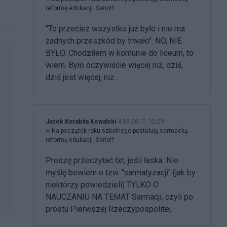
reformę edukacji. Serio!!!
"To przecież wszystko już było i nie ma
żadnych przeszkód by trwało". NO, NIE
BYŁO. Chodziłem w komunie do liceum, to
wiem. Było oczywiście więcej niż, dziś,
dziś jest więcej, niż...
Jacek Korabita Kowalski
4.09.2017, 12:09
w
Na początek roku szkolnego postuluję sarmacką
reformę edukacji. Serio!!!
Proszę przeczytać txt, jeśli łaska. Nie
myślę bowiem o tzw. "sarmatyzacji" (jak by
niektórzy powiedzieli) TYLKO O
NAUCZANIU NA TEMAT Sarmacji, czyli po
prostu Pierwszej Rzeczypospolitej.