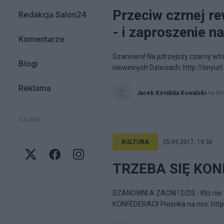
Przeciw czrnej re
Redakcja Salon24
- i zaproszenie na
Komentarze
Szanowni! Na jutrzejszy czarny w
Blogi
niewinnych Dzieciach: http://tinyu
Reklama
Jacek Korabita Kowalski
na bl
Szukaj:
KULTURA
25.09.2017, 19:30
TRZEBA SIĘ KONF
SZANOWNI A ZACNI ! DZIŚ - Kto nie 
KONFEDERACI! Piosnka na noc: htt