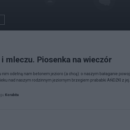
i mleczu. Piosenka na wieczór
 nim odetną nam betonem jezioro (a chcą): o naszym bałaganie powoju .
wieku nad naszym rodzinnym jeziornym brzegiem prababki AŃDŹKI z jej..
ogu
Korabita