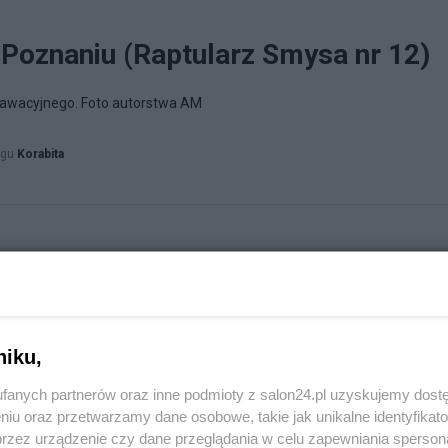
Poznaniu (Raptularz Smysa nr 12)
awacyjnego. Foto autorstwa AM
ogu
Korabita
niku,
fanych partnerów oraz inne podmioty z salon24.pl uzyskujemy dost
niu oraz przetwarzamy dane osobowe, takie jak unikalne identyfikat
przez urządzenie czy dane przeglądania w celu zapewniania sperson