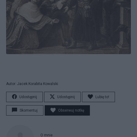
Autor: Jacek Korabita Kowalski
Udostępnij
Udostępnij
Lubię to!
Skomentuj
Obserwuj notkę
O mnie