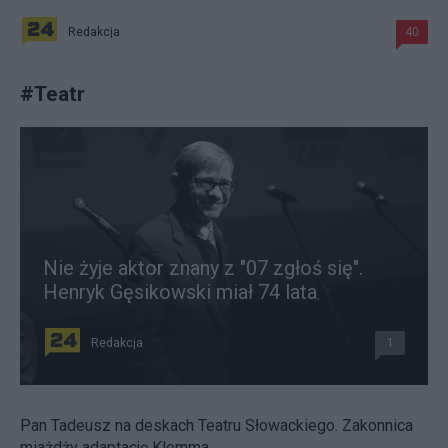
Redakcja
40
#
Teatr
Nie żyje aktor znany z "07 zgłoś się".
Henryk Gęsikowski miał 74 lata
Redakcja
1
Pan Tadeusz na deskach Teatru Słowackiego. Zakonnica
miażdży adaptację Klemma