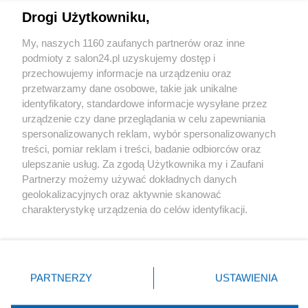
Drogi Użytkowniku,
Sport
My, naszych 1160 zaufanych partnerów oraz inne
podmioty z salon24.pl uzyskujemy dostęp i
Społeczeństwo
przechowujemy informacje na urządzeniu oraz
przetwarzamy dane osobowe, takie jak unikalne
Kultura
identyfikatory, standardowe informacje wysyłane przez
urządzenie czy dane przeglądania w celu zapewniania
spersonalizowanych reklam, wybór spersonalizowanych
treści, pomiar reklam i treści, badanie odbiorców oraz
ulepszanie usług. Za zgodą Użytkownika my i Zaufani
X
Facebook
Instagram
Youtube
Partnerzy możemy używać dokładnych danych
geolokalizacyjnych oraz aktywnie skanować
charakterystykę urządzenia do celów identyfikacji.
Web Content Media sp. z o. o. © 2022
Ponieważ cenimy Twoją prywatność, prosimy o zgodę na
korzystanie z tych technologii poprzez kliknięcie
„Akceptuję”. Zgoda jest dobrowolna i zawsze możesz ją
Pomoc
O nas
Praca
Reklama
Kontakt
zmienić/wycofać klikając przycisk ustawień prywatności
PARTNERZY
USTAWIENIA
znajdujący się w lewym dolnym rogu strony
. Niektóre
rodzaje przetwarzania danych nie wymagają zgody