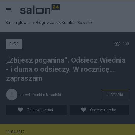
Strona główna
Blogi
Jacek Korabita Kowalski
150
BLOG
„Zbijesz poganina”. Odsiecz Wiednia
- i duma o odsieczy. W rocznicę...
zapraszam
Jacek Korabita Kowalski
HISTORIA
Obserwuj temat
Obserwuj notkę
11.09.2017