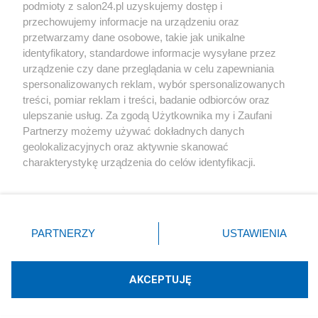
podmioty z salon24.pl uzyskujemy dostęp i
Społeczeństwo
przechowujemy informacje na urządzeniu oraz
przetwarzamy dane osobowe, takie jak unikalne
Kultura
identyfikatory, standardowe informacje wysyłane przez
urządzenie czy dane przeglądania w celu zapewniania
spersonalizowanych reklam, wybór spersonalizowanych
treści, pomiar reklam i treści, badanie odbiorców oraz
ulepszanie usług. Za zgodą Użytkownika my i Zaufani
X
Facebook
Instagram
Youtube
Partnerzy możemy używać dokładnych danych
geolokalizacyjnych oraz aktywnie skanować
charakterystykę urządzenia do celów identyfikacji.
Web Content Media sp. z o. o. © 2022
Ponieważ cenimy Twoją prywatność, prosimy o zgodę na
korzystanie z tych technologii poprzez kliknięcie
„Akceptuję”. Zgoda jest dobrowolna i zawsze możesz ją
Pomoc
O nas
Praca
Reklama
Kontakt
zmienić/wycofać klikając przycisk ustawień prywatności
PARTNERZY
USTAWIENIA
znajdujący się w lewym dolnym rogu strony
. Niektóre
rodzaje przetwarzania danych nie wymagają zgody
użytkownika, ale masz prawo sprzeciwić się takiemu
AKCEPTUJĘ
przetwarzaniu. Preferencje będą miały zastosowania tylko
Technologię dostarcza:
W3media.pl
na tej witrynie.