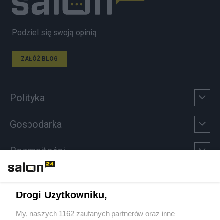
Podziel się swoją opinią
ZAŁÓŻ BLOG
Polityka
Gospodarka
Rozmaitości
Technologie
Drogi Użytkowniku,
Sport
My, naszych 1162 zaufanych partnerów oraz inne